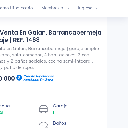
tamo Hipotecario
Membresia
Ingreso
 Venta En Galan, Barrancabermeja
je | REF: 1468
ta en Galan, Barrancabermeja | garaje amplio
terno, sala-comedor, 4 habitaciones, 2 con
os y 2 baños sociales, cocina semi-integral,
 y patio de ropa.
Crédito Hipotecario
0.000
Aprobado En Línea
goría
Garaje
a
1
Baños