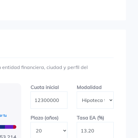
entidad financiera, ciudad y perfil del
Cuota inicial
Modalidad
Cuota inicial
Modalidad
r tu
Plazo en años
Tasa EA (%)
Plazo (años)
Tasa EA (%)
253.214