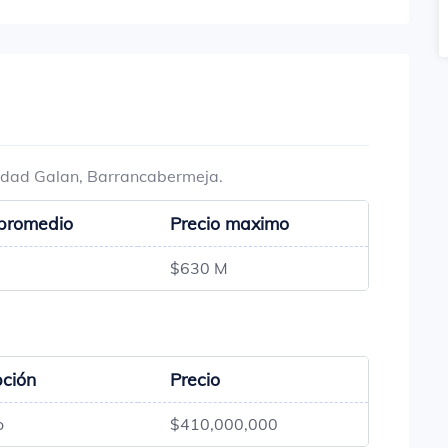
lidad Galan, Barrancabermeja.
 promedio
Precio maximo
$630 M
pción
Precio
o
$410,000,000