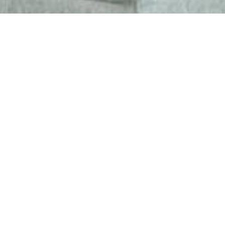
Enlaces
Sitemaps Moviliaria
Decoración de
Comedores
Sitemaps Market
Decoración de Baños
Sitemaps Blog
Decoración de
Casas en Venta en
Habitaciones Infantiles
Barrancabermeja
y Guarderias
Apartamentos en
Decoración Hogar y
Venta en Medellín
Tendencias
Apartamentos en
Organización del Hogar
Venta en El Poblado