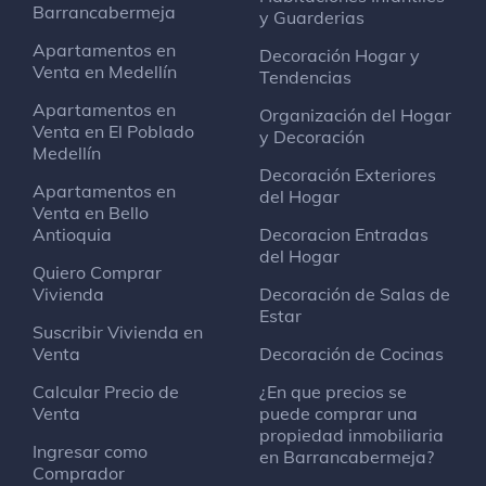
Barrancabermeja
y Guarderias
Tiendas Emporio
Gran tienda
Apartamentos en
Decoración Hogar y
Venta en Medellín
carrera 17 #49 31 barrancabermeja
Tendencias
Apartamentos en
Organización del Hogar
Venta en El Poblado
y Decoración
Estación Parnaso - ESSA
Medellín
Oficina
Decoración Exteriores
Apartamentos en
del Hogar
Venta en Bello
La Farra bar
Antioquia
Decoracion Entradas
Bar
del Hogar
Quiero Comprar
Vivienda
Decoración de Salas de
Centro de lubricación Moya
Estar
Suscribir Vivienda en
Gasolinera
Venta
Decoración de Cocinas
Calcular Precio de
¿En que precios se
Ecopetrol - Direccion de tecnologia de
Venta
puede comprar una
Información (Bloque 7)
propiedad inmobiliaria
Oficina
Ingresar como
en Barrancabermeja?
Comprador