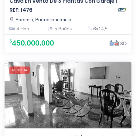
Casa En Venta De 3 Plantas Con Garaje |
REF: 1476
Parnaso, Barrancabermeja
4 Hab
5 Baños
6x14,5
450.000.000
3D
VENDIDA