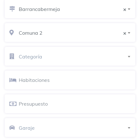
Plaza de mercado Torcoroma
Barrancabermeja
Mercado de productos de granja
×
Coliseo Luis F. Castellanos
Comuna 2
×
Campo de fútbol
80's Pub
Categoría
Parrilla
cosechas
Barra de jugos
Azteca
Restaurante mexicano
Garaje
Cancha Aguas Claras
Campo de fútbol