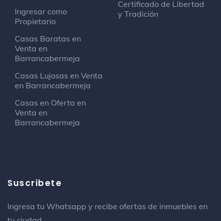
Certificado de Libertad
Ingresar como
Hotel Millenium
y Tradición
Propietario
Hotel
Calle 71 #18-09
Casas Baratas en
Venta en
Barrancabermeja
Galán
Barrio
Casas Lujosas en Venta
en Barrancabermeja
DIAN Barrancabermeja
Casas en Oferta en
Espacio de trabajo compartido
Venta en
Barrancabermeja
Alkomprar
Tienda de electrónica
Ecopetrol Oficinas 25 de Agosto
Suscribete
Estructura
Puerta 25 de Agosto
Ingresa tu Whatsapp y recibe ofertas de inmuebles en
tu ciudad.