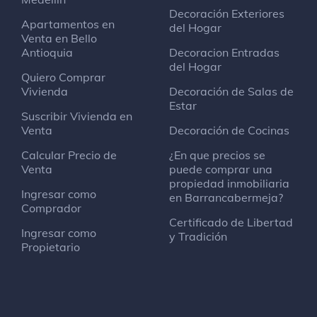
Oficina
Decoración Exteriores
Apartamentos en
del Hogar
Venta en Bello
La Farra bar
Antioquia
Decoracion Entradas
Bar
del Hogar
Quiero Comprar
Vivienda
Decoración de Salas de
Centro de lubricación Moya
Estar
Suscribir Vivienda en
Gasolinera
Venta
Decoración de Cocinas
Calcular Precio de
¿En que precios se
Ecopetrol - Direccion de tecnologia de
Venta
puede comprar una
Información (Bloque 7)
propiedad inmobiliaria
Oficina
Ingresar como
en Barrancabermeja?
Comprador
Certificado de Libertad
Ingresar como
Hotel Millenium
y Tradición
Propietario
Hotel
Calle 71 #18-09
Galán