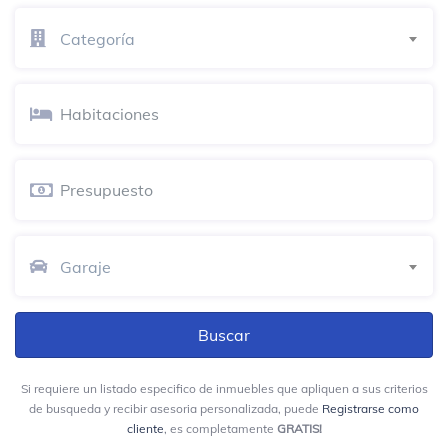
80's Pub
Categoría
Parrilla
cosechas
Barra de jugos
Azteca
Restaurante mexicano
Garaje
Cancha Aguas Claras
Campo de fútbol
El Garaje
Hamburguesería
Si requiere un listado especifico de inmuebles que apliquen a sus criterios
Plazoleta de Comidas San Silvestre
de busqueda y recibir asesoria personalizada, puede
Registrarse como
cliente
, es completamente
GRATIS!