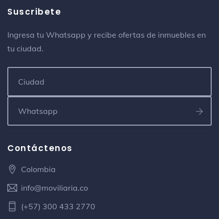
Barrio
Suscribete
DIAN Barrancabermeja
Ingresa tu Whatsapp y recibe ofertas de inmuebles en
Espacio de trabajo compartido
tu ciudad.
Alkomprar
Tienda de electrónica
Ecopetrol Oficinas 25 de Agosto
Estructura
Puerta 25 de Agosto
Contáctenos
Mimo's
Colombia
Café
info@moviliaria.co
unioriente
(+57) 300 433 2770
Facultad y universidad