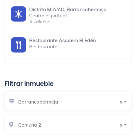
Distrito M.A.Y.O. Barrancabermeja
Centro espiritual
Calle 59a
Restaurante Asadero El Edén
Restaurante
coffee tree
Café
Filtrar Inmueble
Plaza de mercado Torcoroma
Barrancabermeja
Mercado de productos de granja
×
Coliseo Luis F. Castellanos
Comuna 2
×
Campo de fútbol