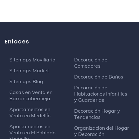
Iglesia San Ignacio Del Oyola
Iglesia
Hotel Quinta Baru
Hotel
Enlaces
La fuente
Sitio histórico y protegido
Sitemaps Moviliaria
Decoración de
Comedores
Sitemaps Market
Decoración de Baños
Barrio El Parnaso
Sitemaps Blog
Barrio
Decoración de
Casas en Venta en
Habitaciones Infantiles
Barrancabermeja
y Guarderias
Tiendas Emporio
Gran tienda
Apartamentos en
Decoración Hogar y
Venta en Medellín
carrera 17 #49 31 barrancabermeja
Tendencias
Apartamentos en
Organización del Hogar
Venta en El Poblado
y Decoración
Estación Parnaso - ESSA
Medellín