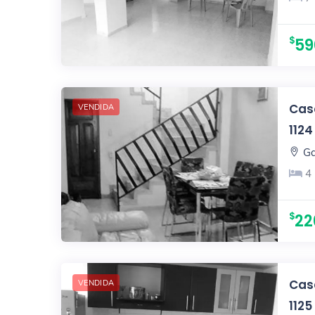
59
Casa
VENDIDA
1124
Ga
4
22
Casa
VENDIDA
1125