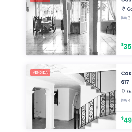
Ga
3
35
Casa
VENDIDA
617
Ga
4
49