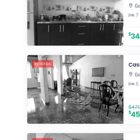
Ga
7
34
Casa
VENDIDA
Ga
5
$470
45