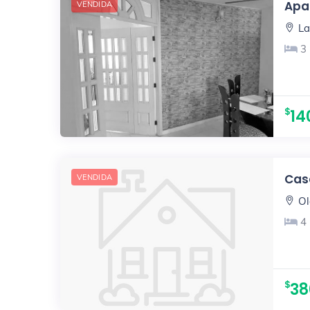
Apar
VENDIDA
La
3
14
Casa
VENDIDA
Ol
4
38