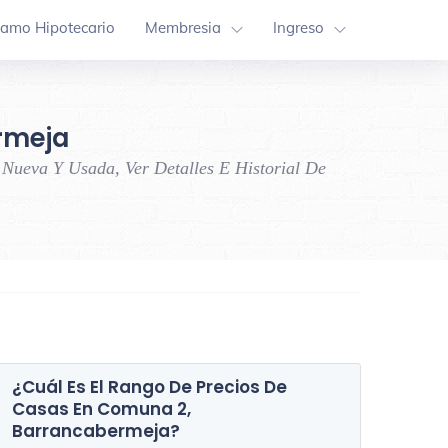
tamo Hipotecario
Membresia
Ingreso
rmeja
Nueva Y Usada, Ver Detalles E Historial De
¿Cuál Es El Rango De Precios De
Casas En
Comuna 2,
Comuna 2
Comuna 5
Barrancabermeja
?
87 Inmuebles
92 Inmueble