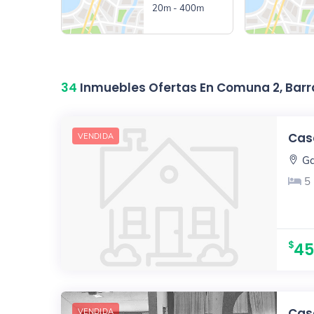
20m - 400m
34
Inmuebles Ofertas En Comuna 2, Bar
Casa
VENDIDA
Ga
5
45
Casa
VENDIDA