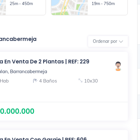
25m - 450m
19m - 750m
rancabermeja
Ordenar por
 En Venta De 2 Plantas | REF: 229
lan, Barrancabermeja
 Hab
4 Baños
10x30
0.000.000
 En Venta Con Garaje | REF: 606