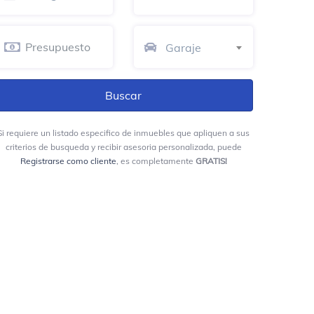
Restaurante Asadero El Edén
Restaurante
Garaje
Boutique Médica Ortopédica
Centro médico
El Machin
Si requiere un listado especifico de inmuebles que apliquen a sus
Restaurante
criterios de busqueda y recibir asesoria personalizada, puede
Registrarse como cliente
, es completamente
GRATIS!
Popsy
Heladería
La Barra Pub Barranca
Bar de cócteles
1 Cuadra Parque De La Vida