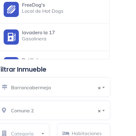
FreeDog's
Local de Hot Dogs
lavadero la 17
Gasolinera
Patillal
Bar
Filtrar Inmueble
Barrancabermeja
Postobon Barrancabermeha
×
Fábrica
Comuna 2
×
Distrito M.A.Y.O. Barrancabermeja
Centro espiritual
Calle 59a
Categoría