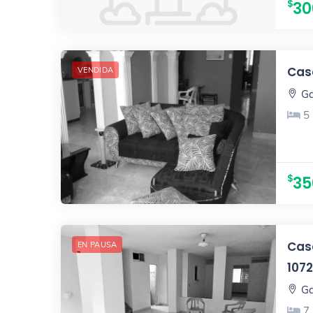
30
Casa
VENDIDA
Ga
5
35
Casa
EN PAUSA
1072
Ga
7