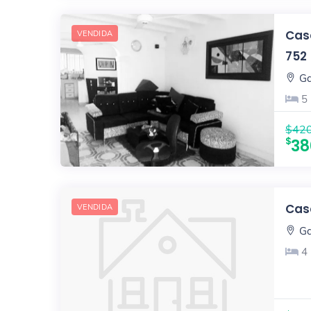
Casa
VENDIDA
752
Ga
5
$420
38
Casa
VENDIDA
Ga
4