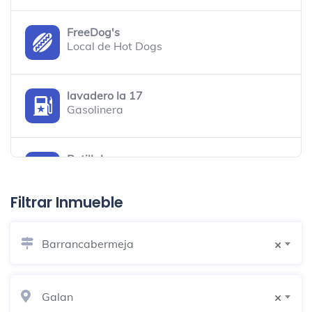
FreeDog's
Local de Hot Dogs
lavadero la 17
Gasolinera
Patillal
Bar
Filtrar Inmueble
Postobon Barrancabermeha
Fábrica
Barrancabermeja
×
Distrito M.A.Y.O. Barrancabermeja
Centro espiritual
Galan
×
Calle 59a