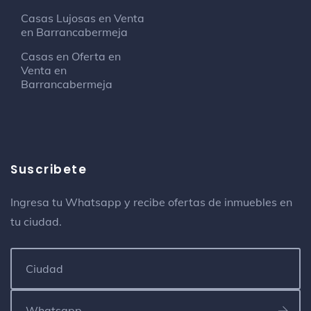
Carrera 31 47
Casas Lujosas en Venta
en Barrancabermeja
Buffalo House
Casas en Oferta en
Hamburguesería
Venta en
Barrancabermeja
Bellini
Restaurante italiano
Colegio Jose Prudencio Padilla CASD
Suscribete
Colegio terciario
Barrio Ciudad Bolivar
Ingresa tu Whatsapp y recibe ofertas de inmuebles en
tu ciudad.
Hamburguesas San Marko
Hamburguesería
Calle 50 # 26-03
SENA Barrancabermeja