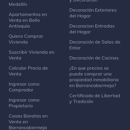
Medellín
Seguralia - Expertos en Medicina
Decoración Exteriores
Apartamentos en
Prepagada y Seguros de Salud
del Hogar
Venta en Bello
Servicio financiero
Antioquia
Decoracion Entradas
Cl. 48 #22 -115
del Hogar
Quiero Comprar
Vivienda
Decoración de Salas de
Licorera La Roca
Estar
Tienda de vinos y licores
Suscribir Vivienda en
Cra. 24 #52-17
Venta
Decoración de Cocinas
Calcular Precio de
¿En que precios se
Venta
Lucky's
puede comprar una
Pub
propiedad inmobiliaria
Ingresar como
en Barrancabermeja?
Comprador
Certificado de Libertad
24/7 FoodMark
Ingresar como
y Tradición
Bar
Propietario
Casas Baratas en
los pico
Venta en
Otros lugares al aire libre
Barrancabermeja