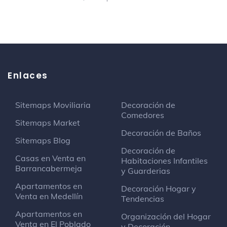
Space Disco Bar
Club nocturno
Edificio cristalos
Centro comercial
Enlaces
Calle 49 # 18 - 67
Sitemaps Moviliaria
Decoración de
Don Jacobo
Comedores
Tienda de delicatesen
Sitemaps Market
Decoración de Baños
Sitemaps Blog
Centro De Reconocimiento De
Decoración de
Casas en Venta en
Conductores Prevenir S. A. S
Habitaciones Infantiles
Barrancabermeja
Estructura
y Guarderias
Apartamentos en
Decoración Hogar y
Venta en Medellín
Tendencias
Banco Bogota
Banco
Apartamentos en
Organización del Hogar
Venta en El Poblado
y Decoración