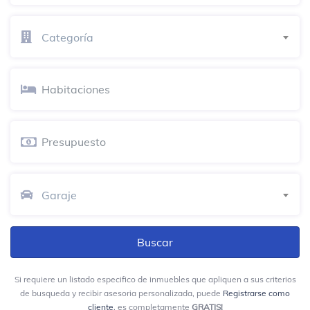
Categoría
Restaurante Asadero El Edén
Restaurante
Boutique Médica Ortopédica
Centro médico
El Machin
Restaurante
Garaje
Popsy
Heladería
La Barra Pub Barranca
Bar de cócteles
Si requiere un listado especifico de inmuebles que apliquen a sus criterios
1 Cuadra Parque De La Vida
de busqueda y recibir asesoria personalizada, puede
Registrarse como
cliente
, es completamente
GRATIS!