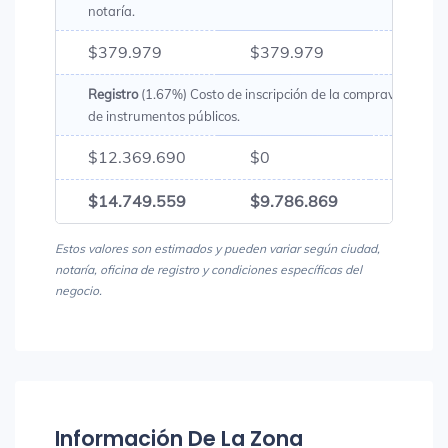
notaría.
$379.979
$379.979
$759
Registro
(1.67%) Costo de inscripción de la compraventa en l
de instrumentos públicos.
$12.369.690
$0
$12.3
$14.749.559
$9.786.869
$24.5
Estos valores son estimados y pueden variar según ciudad,
notaría, oficina de registro y condiciones específicas del
negocio.
Información De La Zona