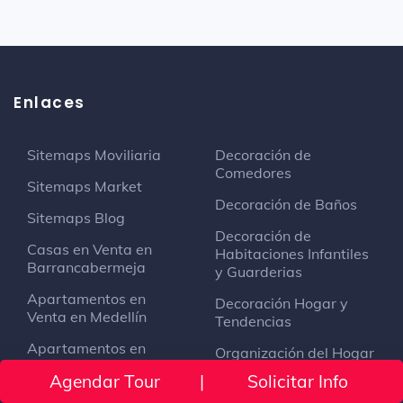
Enlaces
Sitemaps Moviliaria
Decoración de
Comedores
Sitemaps Market
Decoración de Baños
Sitemaps Blog
Decoración de
Casas en Venta en
Habitaciones Infantiles
Barrancabermeja
y Guarderias
Apartamentos en
Decoración Hogar y
Venta en Medellín
Tendencias
Apartamentos en
Organización del Hogar
Venta en El Poblado
y Decoración
Agendar Tour
|
Solicitar Info
Medellín
Decoración Exteriores