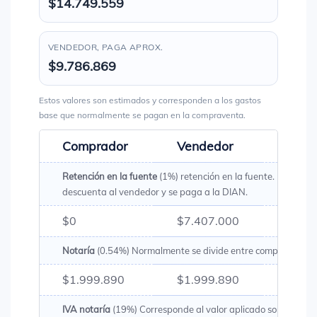
$14.749.559
VENDEDOR, PAGA APROX.
$9.786.869
Estos valores son estimados y corresponden a los gastos
base que normalmente se pagan en la compraventa.
Comprador
Vendedor
Total
Retención en la fuente
(1%) retención en la fuente. Es un val
descuenta al vendedor y se paga a la DIAN.
$0
$7.407.000
$7.40
Notaría
(0.54%) Normalmente se divide entre comprador y v
$1.999.890
$1.999.890
$3.99
IVA notaría
(19%) Corresponde al valor aplicado sobre los g