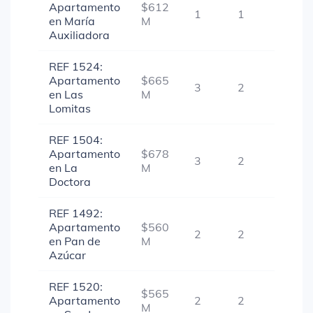
Apartamento
$612
1
1
1
en María
M
Auxiliadora
REF 1524:
Apartamento
$665
3
2
1
en Las
M
Lomitas
REF 1504:
Apartamento
$678
3
2
1
en La
M
Doctora
REF 1492:
Apartamento
$560
2
2
1
en Pan de
M
Azúcar
REF 1520:
$565
Apartamento
2
2
1
M