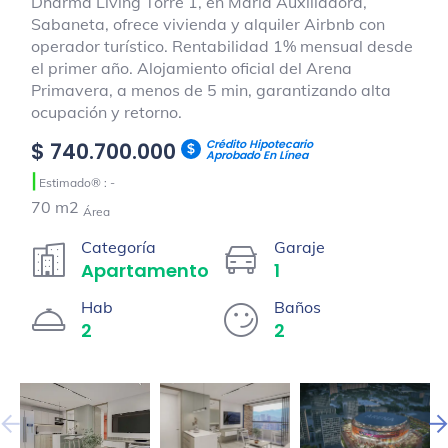
Dharma Living Torre 1, en María Auxiliadora,
Sabaneta, ofrece vivienda y alquiler Airbnb con
operador turístico. Rentabilidad 1% mensual desde
el primer año. Alojamiento oficial del Arena
Primavera, a menos de 5 min, garantizando alta
ocupación y retorno.
Crédito Hipotecario
$ 740.700.000
Aprobado En Línea
|
Estimado® : -
70 m2
Área
Categoría
Garaje
Apartamento
1
Hab
Baños
2
2