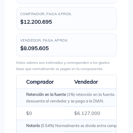
COMPRADOR, PAGA APROX.
$12.200.695
VENDEDOR, PAGA APROX.
$8.095.605
Estos valores son estimados y corresponden a los gastos
base que normalmente se pagan en la compraventa.
Comprador
Vendedor
Total
Retención en la fuente
(1%) retención en la fuente. Es un val
descuenta al vendedor y se paga a la DIAN.
$0
$6.127.000
$6.12
Notaría
(0.54%) Normalmente se divide entre comprador y v