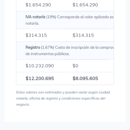
$1.654.290
$1.654.290
$3.30
IVA notaría
(19%) Corresponde al valor aplicado sobre los g
notaría.
$314.315
$314.315
$628
Registro
(1.67%) Costo de inscripción de la compraventa en l
de instrumentos públicos.
$10.232.090
$0
$10.2
$12.200.695
$8.095.605
$20.2
Estos valores son estimados y pueden variar según ciudad,
notaría, oficina de registro y condiciones específicas del
negocio.