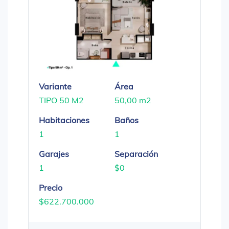
Variante
Área
TIPO 50 M2
50,00 m2
Habitaciones
Baños
1
1
Garajes
Separación
1
$0
Precio
$622.700.000