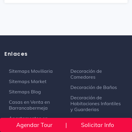
Enlaces
Sitemaps Moviliaria
Decoración de
Comedores
Sitemaps Market
Decoración de Baños
Sitemaps Blog
Decoración de
Casas en Venta en
Habitaciones Infantiles
Barrancabermeja
y Guarderias
Apartamentos en
Decoración Hogar y
Venta en Medellín
Agendar Tour
|
Solicitar Info
Tendencias