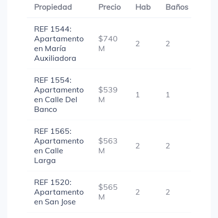
Propiedad
Precio
Hab
Baños
Gar
REF 1544:
Apartamento
$740
2
2
1
en María
M
Auxiliadora
REF 1554:
Apartamento
$539
1
1
1
en Calle Del
M
Banco
REF 1565:
Apartamento
$563
2
2
1
en Calle
M
Larga
REF 1520:
$565
Apartamento
2
2
1
M
en San Jose