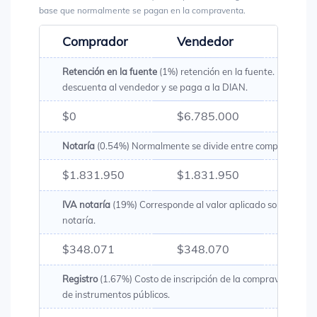
base que normalmente se pagan en la compraventa.
Comprador
Vendedor
Total
Retención en la fuente
(1%) retención en la fuente. Es un val
descuenta al vendedor y se paga a la DIAN.
$0
$6.785.000
$6.78
Notaría
(0.54%) Normalmente se divide entre comprador y v
$1.831.950
$1.831.950
$3.66
IVA notaría
(19%) Corresponde al valor aplicado sobre los g
notaría.
$348.071
$348.070
$696
Registro
(1.67%) Costo de inscripción de la compraventa en l
de instrumentos públicos.