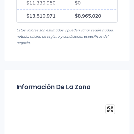
$11.330.950
$0
$11.3
$13.510.971
$8.965.020
$22.4
Estos valores son estimados y pueden variar según ciudad,
notaría, oficina de registro y condiciones específicas del
negocio.
Información De La Zona