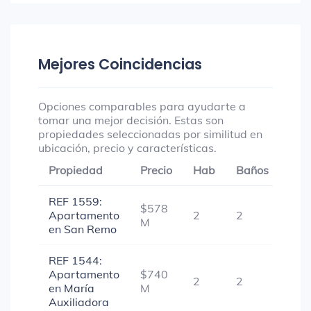
Mejores Coincidencias
Opciones comparables para ayudarte a
tomar una mejor decisión. Estas son
propiedades seleccionadas por similitud en
ubicación, precio y características.
Propiedad
Precio
Hab
Baños
Gar
REF 1559:
$578
Apartamento
2
2
1
M
en San Remo
REF 1544:
Apartamento
$740
2
2
1
en María
M
Auxiliadora