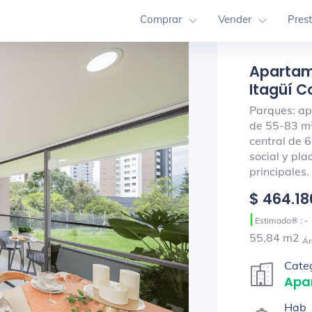
Comprar
Vender
Pres
Apartam
Itagüí Co
Parques: ap
de 55-83 m²
central de 6
social y pla
principales.
$ 464.1
|
Estimado® : -
55,84 m2
Ár
Cate
Apa
Hab