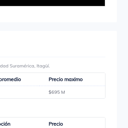
idad Suramérica, Itagüí.
 promedio
Precio maximo
$695 M
pción
Precio