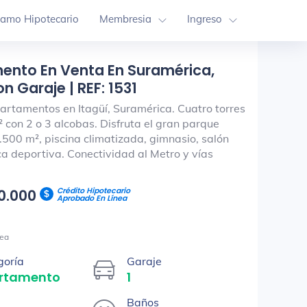
tamo Hipotecario
Membresia
Ingreso
ento En Venta En Suramérica,
n Garaje | REF: 1531
artamentos en Itagüí, Suramérica. Cuatro torres
 con 2 o 3 alcobas. Disfruta el gran parque
.500 m², piscina climatizada, gimnasio, salón
ca deportiva. Conectividad al Metro y vías
Crédito Hipotecario
80.000
Aprobado En Línea
ea
goría
Garaje
rtamento
1
Baños