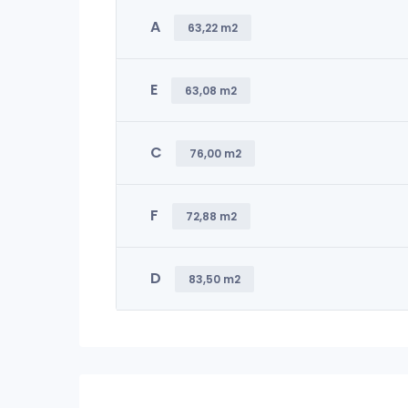
A
63,22 m2
E
63,08 m2
C
76,00 m2
F
72,88 m2
D
83,50 m2