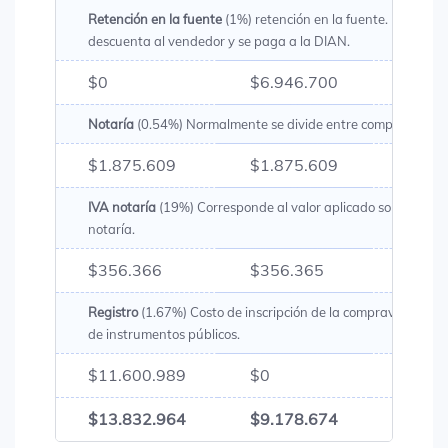
Retención en la fuente
(1%) retención en la fuente. Es un val
descuenta al vendedor y se paga a la DIAN.
$0
$6.946.700
$6.94
Notaría
(0.54%) Normalmente se divide entre comprador y v
$1.875.609
$1.875.609
$3.75
IVA notaría
(19%) Corresponde al valor aplicado sobre los g
notaría.
$356.366
$356.365
$712
Registro
(1.67%) Costo de inscripción de la compraventa en l
de instrumentos públicos.
$11.600.989
$0
$11.6
$13.832.964
$9.178.674
$23.0