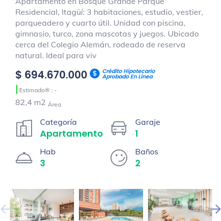
Apartamento en Bosque Grande Parque
Residencial, Itagüí: 3 habitaciones, estudio, vestier,
parqueadero y cuarto útil. Unidad con piscina,
gimnasio, turco, zona mascotas y juegos. Ubicado
cerca del Colegio Alemán, rodeado de reserva
natural. Ideal para viv
Crédito Hipotecario
$ 694.670.000
Aprobado En Línea
|
Estimado® : -
82,4 m2
Área
Categoría
Garaje
Apartamento
1
Hab
Baños
3
2