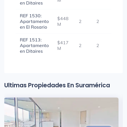
M
en Ditaires
REF 1530:
$448
Apartamento
2
2
1
M
en El Rosario
REF 1513:
$417
Apartamento
2
2
1
M
en Ditaires
Ultimas Propiedades En Suramérica