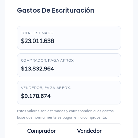
Gastos De Escrituración
TOTAL ESTIMADO
$23.011.638
COMPRADOR, PAGA APROX.
$13.832.964
VENDEDOR, PAGA APROX.
$9.178.674
Estos valores son estimados y corresponden a los gastos
base que normalmente se pagan en la compraventa.
Comprador
Vendedor
Total