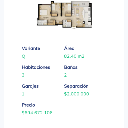
Variante
Área
Q
82,40 m2
Habitaciones
Baños
3
2
Garajes
Separación
1
$2.000.000
Precio
$694.672.106