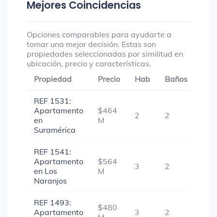
Mejores Coincidencias
Opciones comparables para ayudarte a
tomar una mejor decisión. Estas son
propiedades seleccionadas por similitud en
ubicación, precio y características.
Propiedad
Precio
Hab
Baños
Gar
REF 1531:
Apartamento
$464
2
2
1
en
M
Suramérica
REF 1541:
Apartamento
$564
3
2
1
en Los
M
Naranjos
REF 1493:
$480
Apartamento
3
2
1