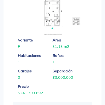
Variante
Área
F
31,13 m2
Habitaciones
Baños
1
1
Garajes
Separación
0
$3.000.000
Precio
$241.703.692