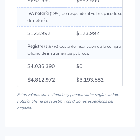
$652.590
$652.590
$1.30
IVA notaría
(19%) Corresponde al valor aplicado sobre los g
de notaría.
$123.992
$123.992
$247.
Registro
(1.67%) Costo de inscripción de la compraventa en 
Oficina de instrumentos públicos.
$4.036.390
$0
$4.03
$4.812.972
$3.193.582
$8.00
Estos valores son estimados y pueden variar según ciudad,
notaría, oficina de registro y condiciones específicas del
negocio.