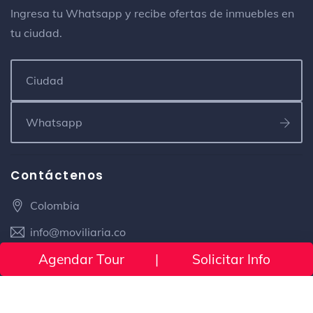
Ingresa tu Whatsapp y recibe ofertas de inmuebles en
tu ciudad.
Contáctenos
Colombia
info@moviliaria.co
Agendar Tour
|
Solicitar Info
(+57) 300 433 2770