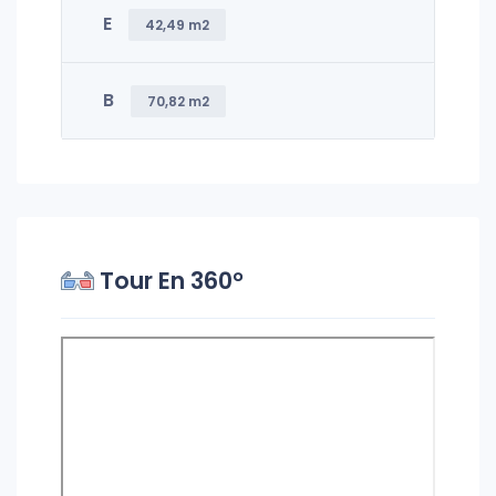
E
42,49 m2
B
70,82 m2
Tour En 360°