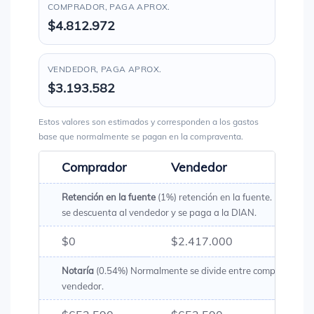
COMPRADOR, PAGA APROX.
$4.812.972
VENDEDOR, PAGA APROX.
$3.193.582
Estos valores son estimados y corresponden a los gastos
base que normalmente se pagan en la compraventa.
Comprador
Vendedor
Total
Retención en la fuente
(1%) retención en la fuente. Es un val
se descuenta al vendedor y se paga a la DIAN.
$0
$2.417.000
$2.41
Notaría
(0.54%) Normalmente se divide entre comprador y
vendedor.