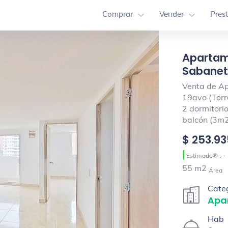
Comprar
Vender
Pres
Apartame
Sabaneta
Venta de Ap
19avo (Torr
2 dormitorio
balcón (3m2
$ 253.9
|
Estimado® : -
55 m2
Área
Cate
Apa
Hab