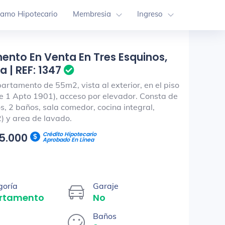
tamo Hipotecario
Membresia
Ingreso
nto En Venta En Tres Esquinos,
 | REF: 1347
artamento de 55m2, vista al exterior, en el piso
e 1 Apto 1901), acceso por elevador. Consta de
s, 2 baños, sala comedor, cocina integral,
) y area de lavado.
Crédito Hipotecario
35.000
Aprobado En Línea
goría
Garaje
rtamento
No
Baños