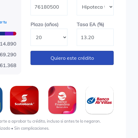
r tu
Plazo en años
Tasa EA (%)
Plazo (años)
Tasa EA (%)
014.890
69.290
Quiero este crédito
61.368
e a aprobar tu crédito, incluso si antes te lo negaron.
lizado • Sin complicaciones.