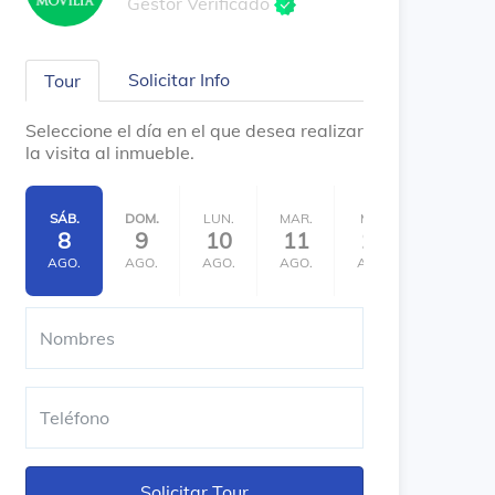
Gestor Verificado
Solicitar Info
Tour
Seleccione el día en el que desea realizar
la visita al inmueble.
SÁB.
DOM.
LUN.
MAR.
MIÉ.
JUE.
8
9
10
11
12
13
AGO.
AGO.
AGO.
AGO.
AGO.
AGO.