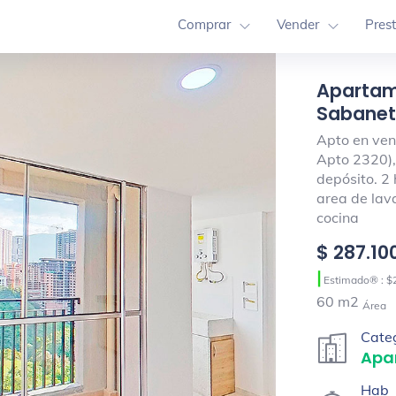
Comprar
Vender
Pres
Apartame
Sabaneta
Apto en vent
Apto 2320),
depósito. 2 
area de lav
cocina
$ 287.10
|
Estimado® : $
60 m2
Área
Cate
Apa
Hab