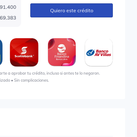
91.400
Quiero este crédito
69.383
e a aprobar tu crédito, incluso si antes te lo negaron.
lizado • Sin complicaciones.