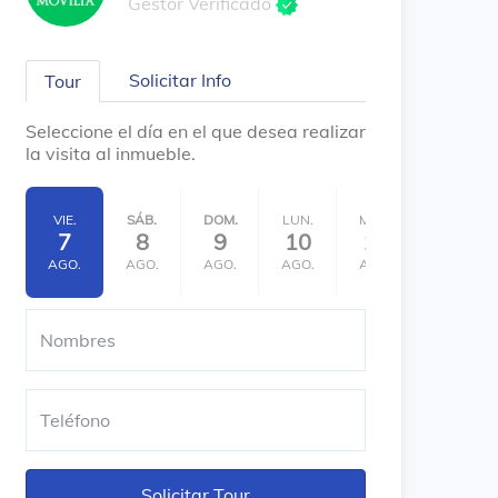
Gestor Verificado
Solicitar Info
Tour
Seleccione el día en el que desea realizar
la visita al inmueble.
VIE.
SÁB.
DOM.
LUN.
MAR.
MIÉ.
7
8
9
10
11
12
AGO.
AGO.
AGO.
AGO.
AGO.
AGO.