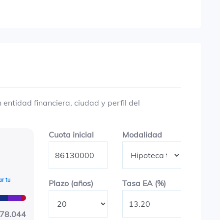
entidad financiera, ciudad y perfil del
Cuota inicial
Modalidad
Cuota inicial
Modalidad
r tu
Plazo en años
Tasa EA (%)
Plazo (años)
Tasa EA (%)
278.044