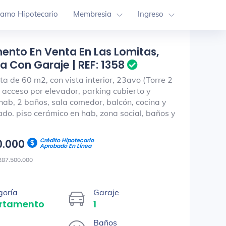
tamo Hipotecario
Membresia
Ingreso
nto En Venta En Las Lomitas,
 Con Garaje | REF: 1358
a de 60 m2, con vista interior, 23avo (Torre 2
 acceso por elevador, parking cubierto y
hab, 2 baños, sala comedor, balcón, cocina y
ado. piso cerámico en hab, zona social, baños y
Crédito Hipotecario
0.000
Aprobado En Línea
287.500.000
goría
Garaje
rtamento
1
Baños