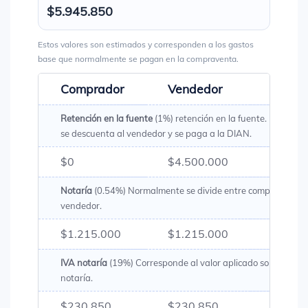
$5.945.850
Estos valores son estimados y corresponden a los gastos
base que normalmente se pagan en la compraventa.
Comprador
Vendedor
Total
Retención en la fuente
(1%) retención en la fuente. Es un val
se descuenta al vendedor y se paga a la DIAN.
$0
$4.500.000
$4.50
Notaría
(0.54%) Normalmente se divide entre comprador y
vendedor.
$1.215.000
$1.215.000
$2.43
IVA notaría
(19%) Corresponde al valor aplicado sobre los g
notaría.
$230.850
$230.850
$461.