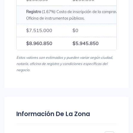
Registro
(1.67%) Costo de inscripción de la compraventa en 
Oficina de instrumentos públicos.
$7.515.000
$0
$7.51
$8.960.850
$5.945.850
$14.9
Estos valores son estimados y pueden variar según ciudad,
notaría, oficina de registro y condiciones específicas del
negocio.
Información De La Zona