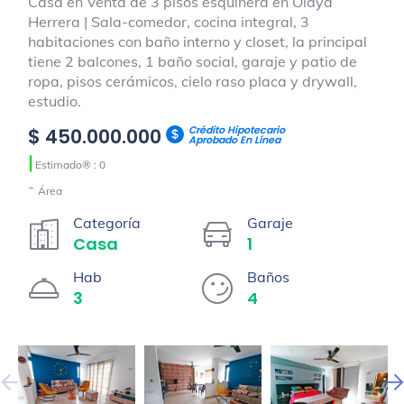
Casa en Venta de 3 pisos esquinera en Olaya
Herrera | Sala-comedor, cocina integral, 3
habitaciones con baño interno y closet, la principal
tiene 2 balcones, 1 baño social, garaje y patio de
ropa, pisos cerámicos, cielo raso placa y drywall,
estudio.
Crédito Hipotecario
$ 450.000.000
Aprobado En Línea
|
Estimado® : 0
-
Área
Categoría
Garaje
Casa
1
Hab
Baños
3
4