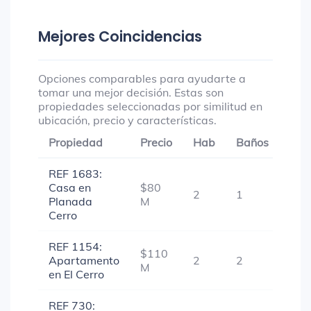
Mejores Coincidencias
Opciones comparables para ayudarte a
tomar una mejor decisión. Estas son
propiedades seleccionadas por similitud en
ubicación, precio y características.
Propiedad
Precio
Hab
Baños
Gar
REF 1683:
Casa en
$80
2
1
-
Planada
M
Cerro
REF 1154:
$110
Apartamento
2
2
-
M
en El Cerro
REF 730: