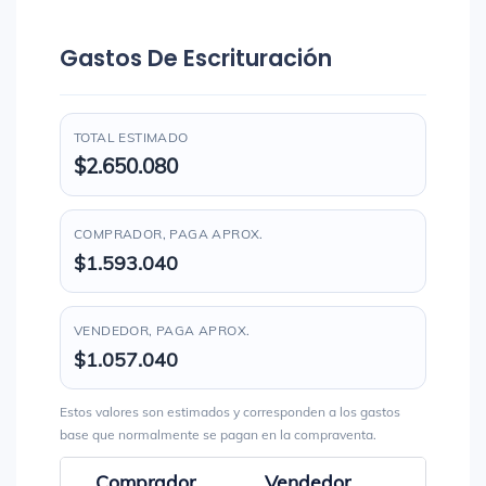
Gastos De Escrituración
TOTAL ESTIMADO
$2.650.080
COMPRADOR, PAGA APROX.
$1.593.040
VENDEDOR, PAGA APROX.
$1.057.040
Estos valores son estimados y corresponden a los gastos
base que normalmente se pagan en la compraventa.
Comprador
Vendedor
Total