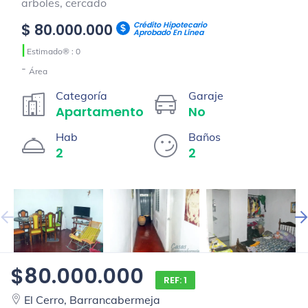
arboles, cercado
Crédito Hipotecario
$ 80.000.000
Aprobado En Línea
|
Estimado® : 0
-
Área
Categoría
Garaje
Apartamento
No
Hab
Baños
2
2
$80.000.000
REF: 1
El Cerro, Barrancabermeja