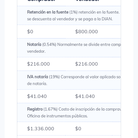
Retención en la fuente
(1%) retención en la fuente. Es un val
se descuenta al vendedor y se paga a la DIAN.
$0
$800.000
$800.
Notaría
(0.54%) Normalmente se divide entre comprador y
vendedor.
$216.000
$216.000
$432.
IVA notaría
(19%) Corresponde al valor aplicado sobre los g
de notaría.
$41.040
$41.040
$82.0
Registro
(1.67%) Costo de inscripción de la compraventa en 
Oficina de instrumentos públicos.
$1.336.000
$0
$1.33