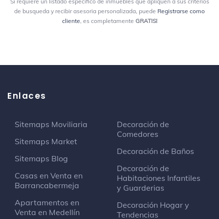
Si requiere un listado especifico de inmuebles que apliquen a sus criterios
de busqueda y recibir asesoria personalizada, puede
Registrarse como
cliente
, es completamente
GRATIS!
Enlaces
Sitemaps Moviliaria
Decoración de
Comedores
Sitemaps Market
Decoración de Baños
Sitemaps Blog
Decoración de
Casas en Venta en
Habitaciones Infantiles
Barrancabermeja
y Guarderias
Apartamentos en
Decoración Hogar y
Venta en Medellín
Tendencias