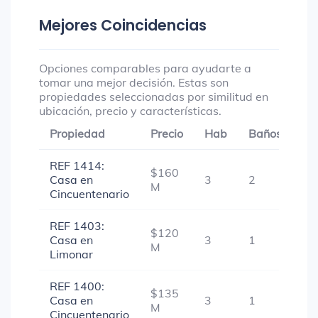
Mejores Coincidencias
Opciones comparables para ayudarte a
tomar una mejor decisión. Estas son
propiedades seleccionadas por similitud en
ubicación, precio y características.
Propiedad
Precio
Hab
Baños
Ga
REF 1414:
$160
Casa en
3
2
-
M
Cincuentenario
REF 1403:
$120
Casa en
3
1
-
M
Limonar
REF 1400:
$135
Casa en
3
1
-
M
Cincuentenario