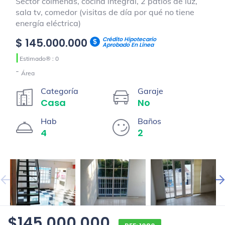
Sector colmenas, cocina integral, 2 patios de luz,
sala tv, comedor (visitas de día por qué no tiene
energía eléctrica)
Crédito Hipotecario
$ 145.000.000
Aprobado En Línea
|
Estimado® : 0
-
Área
Categoría
Garaje
Casa
No
Hab
Baños
4
2
$145.000.000