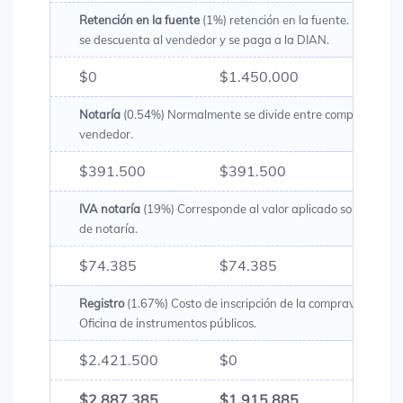
Retención en la fuente
(1%) retención en la fuente. Es un val
se descuenta al vendedor y se paga a la DIAN.
$0
$1.450.000
$1.45
Notaría
(0.54%) Normalmente se divide entre comprador y
vendedor.
$391.500
$391.500
$783.
IVA notaría
(19%) Corresponde al valor aplicado sobre los g
de notaría.
$74.385
$74.385
$148.
Registro
(1.67%) Costo de inscripción de la compraventa en 
Oficina de instrumentos públicos.
$2.421.500
$0
$2.42
$2.887.385
$1.915.885
$4.80