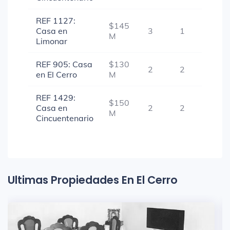
REF 1127:
$145
Casa en
3
1
-
M
Limonar
REF 905: Casa
$130
2
2
-
en El Cerro
M
REF 1429:
$150
Casa en
2
2
-
M
Cincuentenario
Ultimas Propiedades En El Cerro