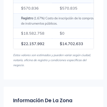
$570.836
$570.835
$1.1
Registro
(1.67%) Costo de inscripción de la compraventa en l
de instrumentos públicos.
$18.582.758
$0
$18.
$22.157.992
$14.702.633
$36.
Estos valores son estimados y pueden variar según ciudad,
notaría, oficina de registro y condiciones específicas del
negocio.
Información De La Zona