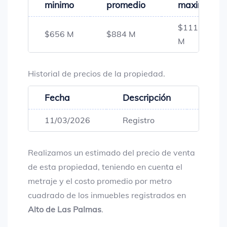
minimo
promedio
maximo
$1113
$656 M
$884 M
M
Historial de precios de la propiedad.
Fecha
Descripción
Preci
11/03/2026
Registro
$1,11
Realizamos un estimado del precio de venta
de esta propiedad, teniendo en cuenta el
metraje y el costo promedio por metro
cuadrado de los inmuebles registrados en
Alto de Las Palmas
.