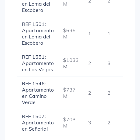
2
2
1
en Loma del
M
Escobero
REF 1501:
Apartamento
$695
1
1
1
en Loma del
M
Escobero
REF 1551:
$1033
Apartamento
2
3
1
M
en Las Vegas
REF 1546:
Apartamento
$737
2
2
1
en Camino
M
Verde
REF 1507:
$703
Apartamento
3
2
1
M
en Señorial