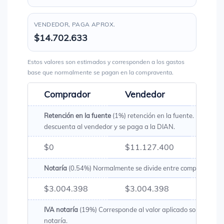
VENDEDOR, PAGA APROX.
$14.702.633
Estos valores son estimados y corresponden a los gastos
base que normalmente se pagan en la compraventa.
Comprador
Vendedor
Tota
Retención en la fuente
(1%) retención en la fuente. Es un val
descuenta al vendedor y se paga a la DIAN.
$0
$11.127.400
$11.
Notaría
(0.54%) Normalmente se divide entre comprador y v
$3.004.398
$3.004.398
$6.0
IVA notaría
(19%) Corresponde al valor aplicado sobre los g
notaría.