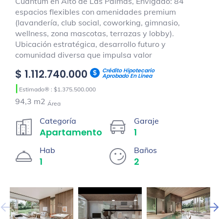
Cuantum en Alto de Las Palmas, Envigado: 84
espacios flexibles con amenidades premium
(lavandería, club social, coworking, gimnasio,
wellness, zona mascotas, terrazas y lobby).
Ubicación estratégica, desarrollo futuro y
comunidad diversa que impulsa valor
Crédito Hipotecario
$ 1.112.740.000
Aprobado En Línea
|
Estimado® : $1.375.500.000
94,3 m2
Área
Categoría
Garaje
Apartamento
1
Hab
Baños
1
2