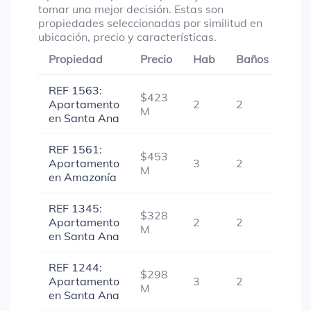
tomar una mejor decisión. Estas son
propiedades seleccionadas por similitud en
ubicación, precio y características.
Propiedad
Precio
Hab
Baños
Gar
REF 1563:
$423
Apartamento
2
2
1
M
en Santa Ana
REF 1561:
$453
Apartamento
3
2
1
M
en Amazonía
REF 1345:
$328
Apartamento
2
2
1
M
en Santa Ana
REF 1244:
$298
Apartamento
3
2
1
M
en Santa Ana