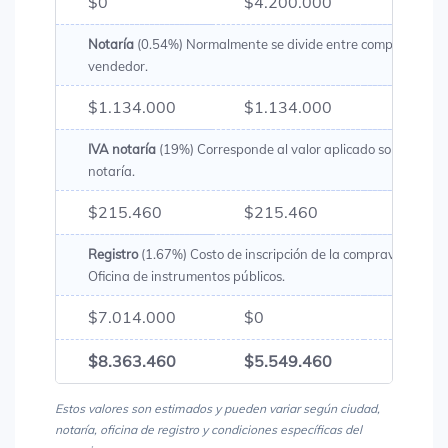
$0
$4.200.000
$4.20
Notaría
(0.54%) Normalmente se divide entre comprador y
vendedor.
$1.134.000
$1.134.000
$2.26
IVA notaría
(19%) Corresponde al valor aplicado sobre los g
notaría.
$215.460
$215.460
$430.
Registro
(1.67%) Costo de inscripción de la compraventa en 
Oficina de instrumentos públicos.
$7.014.000
$0
$7.01
$8.363.460
$5.549.460
$13.9
Estos valores son estimados y pueden variar según ciudad,
notaría, oficina de registro y condiciones específicas del