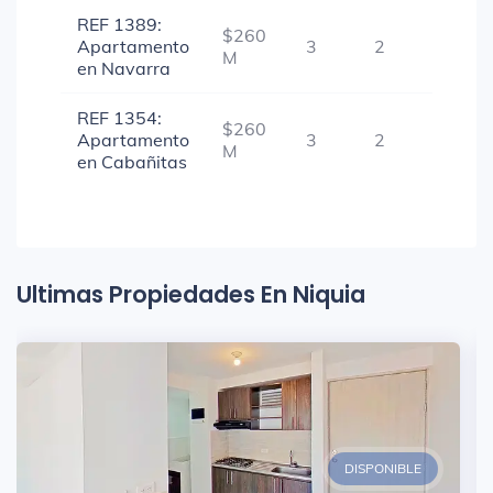
REF 1389:
$260
Apartamento
3
2
1
M
en Navarra
REF 1354:
$260
Apartamento
3
2
1
M
en Cabañitas
Ultimas Propiedades En Niquia
DISPONIBLE