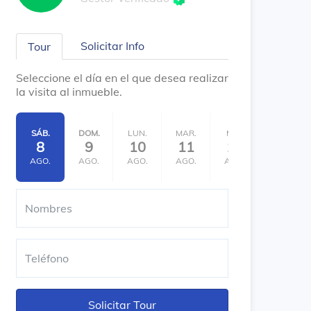
Solicitar Info
Tour
Seleccione el día en el que desea realizar
la visita al inmueble.
SÁB.
DOM.
LUN.
MAR.
MIÉ.
JUE.
8
9
10
11
12
13
AGO.
AGO.
AGO.
AGO.
AGO.
AGO.