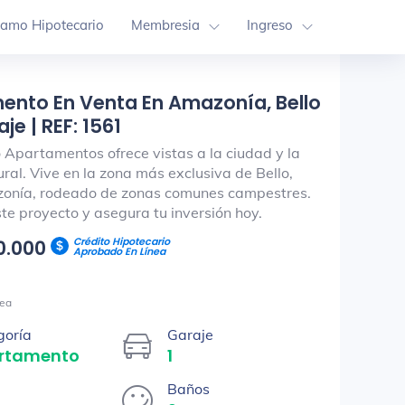
tamo Hipotecario
Membresia
Ingreso
ento En Venta En Amazonía, Bello
je | REF: 1561
 Apartamentos ofrece vistas a la ciudad y la
ral. Vive en la zona más exclusiva de Bello,
onía, rodeado de zonas comunes campestres.
te proyecto y asegura tu inversión hoy.
Crédito Hipotecario
0.000
Aprobado En Línea
ea
goría
Garaje
rtamento
1
Baños