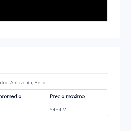
idad Amazonía, Bello.
 promedio
Precio maximo
$454 M