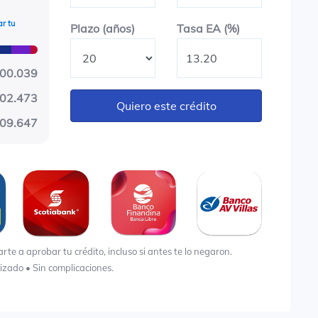
r tu
Plazo en años
Tasa EA (%)
Plazo (años)
Tasa EA (%)
600.039
02.473
Quiero este crédito
09.647
e a aprobar tu crédito, incluso si antes te lo negaron.
lizado • Sin complicaciones.