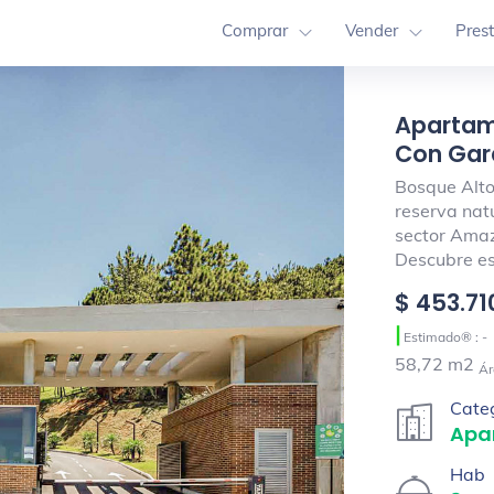
Comprar
Vender
Pres
Apartam
Con Gara
Bosque Alto
reserva natu
sector Amaz
Descubre es
$ 453.71
|
Estimado® : -
58,72 m2
Ár
Cate
Apa
Hab