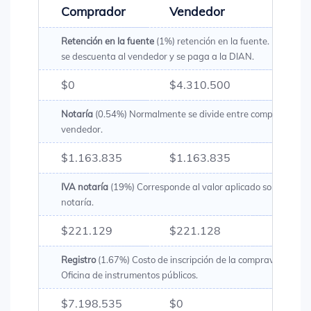
Comprador
Vendedor
Total
Retención en la fuente
(1%) retención en la fuente. Es un val
se descuenta al vendedor y se paga a la DIAN.
$0
$4.310.500
$4.31
Notaría
(0.54%) Normalmente se divide entre comprador y
vendedor.
$1.163.835
$1.163.835
$2.32
IVA notaría
(19%) Corresponde al valor aplicado sobre los g
notaría.
$221.129
$221.128
$442.
Registro
(1.67%) Costo de inscripción de la compraventa en 
Oficina de instrumentos públicos.
$7.198.535
$0
$7.19