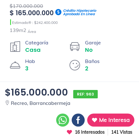
$170.000.000
Crédito Hipotecario
$ 165.000.000
Aprobado En Línea
|
Estimado® : $242.400.000
139m2
Área
Categoría
Garaje
Casa
No
Hab
Baños
3
2
$165.000.000
REF: 963
Recreo, Barrancabermeja
Me Interesa
16 Interesados
141 Vistas