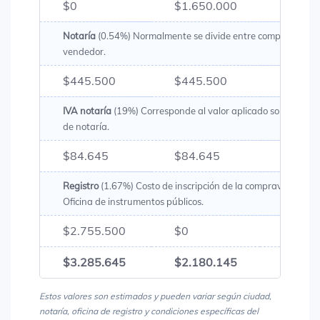
$0
$1.650.000
$1.65
Notaría
(0.54%) Normalmente se divide entre comprador y
vendedor.
$445.500
$445.500
$891.
IVA notaría
(19%) Corresponde al valor aplicado sobre los g
de notaría.
$84.645
$84.645
$169.
Registro
(1.67%) Costo de inscripción de la compraventa en 
Oficina de instrumentos públicos.
$2.755.500
$0
$2.75
$3.285.645
$2.180.145
$5.46
Estos valores son estimados y pueden variar según ciudad,
notaría, oficina de registro y condiciones específicas del