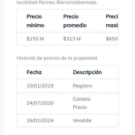
localidad Recreo, Barrancabermeja.
Precio
Precio
Precio
minimo
promedio
maximo
$155 M
$313 M
$650 M
Historial de precios de la propiedad.
Fecha
Descripción
Preci
10/01/2019
Registro
$170,
Cambio
24/07/2020
$165,
Precio
16/01/2024
Vendida
$165,