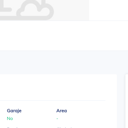
Garaje
Area
No
-