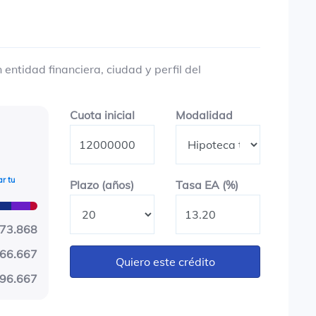
entidad financiera, ciudad y perfil del
Cuota inicial
Modalidad
Cuota inicial
Modalidad
r tu
Plazo en años
Tasa EA (%)
Plazo (años)
Tasa EA (%)
173.868
66.667
Quiero este crédito
96.667