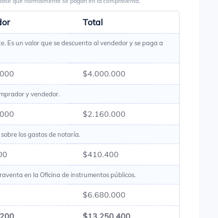
s base que normalmente se pagan en la compraventa.
dor
Total
te. Es un valor que se descuenta al vendedor y se paga a
.000
$4.000.000
omprador y vendedor.
.000
$2.160.000
sobre los gastos de notaría.
00
$410.400
raventa en la Oficina de instrumentos públicos.
$6.680.000
.200
$13.250.400