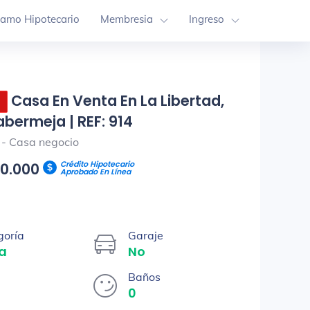
tamo Hipotecario
Membresia
Ingreso
Casa En Venta En La Libertad,
bermeja | REF: 914
r - Casa negocio
Crédito Hipotecario
00.000
Aprobado En Línea
goría
Garaje
a
No
Baños
0