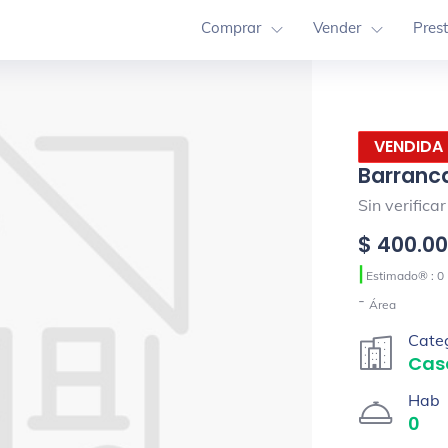
Comprar
Vender
Pres
VENDIDA
Barranca
Sin verifica
$ 400.0
|
Estimado® : 0
-
Área
Cate
Cas
Hab
0