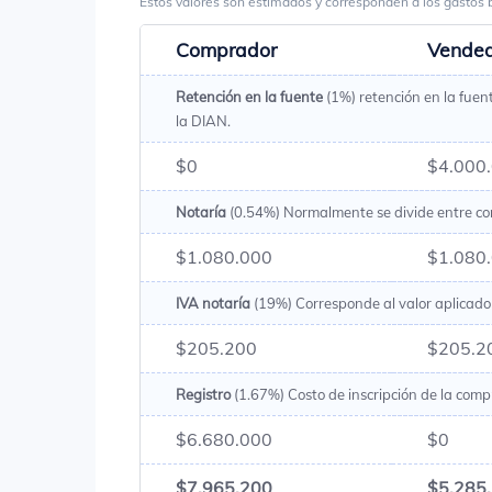
Estos valores son estimados y corresponden a los gasto
Comprador
Vende
Retención en la fuente
(1%) retención en la fuen
la DIAN.
$0
$4.000
Notaría
(0.54%) Normalmente se divide entre c
$1.080.000
$1.080
IVA notaría
(19%) Corresponde al valor aplicado 
$205.200
$205.2
Registro
(1.67%) Costo de inscripción de la comp
$6.680.000
$0
$7.965.200
$5.285