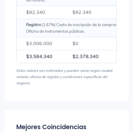
de notaría.
$92.340
$92.340
$184.
Registro
(1.67%) Costo de inscripción de la compraventa en 
Oficina de instrumentos públicos.
$3.006.000
$0
$3.00
$3.584.340
$2.378.340
$5.96
Estos valores son estimados y pueden variar según ciudad,
notaría, oficina de registro y condiciones específicas del
negocio.
Mejores Coincidencias