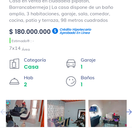
Casa en venta en ciudadela pipaton,
Barrancabermeja | La casa dispone de un baño
amplio, 3 habitaciones, garaje, sala, comedor,
cocina, patio y terraza, 98 metros cuadrados
Crédito Hipotecario
$ 180.000.000
Aprobado En Línea
|
Estimado® : -
7x14
Área
Categoría
Garaje
Casa
1
Hab
Baños
2
1