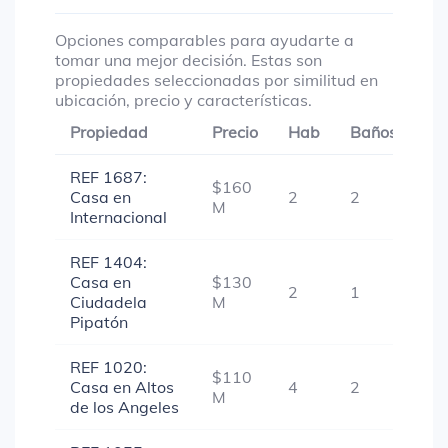
Opciones comparables para ayudarte a
tomar una mejor decisión. Estas son
propiedades seleccionadas por similitud en
ubicación, precio y características.
Propiedad
Precio
Hab
Baños
Ga
REF 1687:
$160
Casa en
2
2
1
M
Internacional
REF 1404:
Casa en
$130
2
1
1
Ciudadela
M
Pipatón
REF 1020:
$110
Casa en Altos
4
2
-
M
de los Angeles