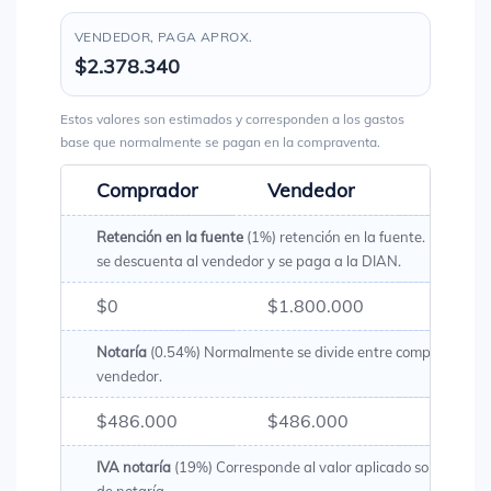
VENDEDOR, PAGA APROX.
$2.378.340
Estos valores son estimados y corresponden a los gastos
base que normalmente se pagan en la compraventa.
Comprador
Vendedor
Total
Retención en la fuente
(1%) retención en la fuente. Es un val
se descuenta al vendedor y se paga a la DIAN.
$0
$1.800.000
$1.80
Notaría
(0.54%) Normalmente se divide entre comprador y
vendedor.
$486.000
$486.000
$972.
IVA notaría
(19%) Corresponde al valor aplicado sobre los g