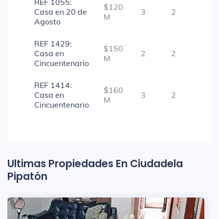
REF 1055:
$120
Casa en 20 de
3
2
1
M
Agosto
REF 1429:
$150
Casa en
2
2
-
M
Cincuentenario
REF 1414:
$160
Casa en
3
2
-
M
Cincuentenario
Ultimas Propiedades En Ciudadela
Pipatón