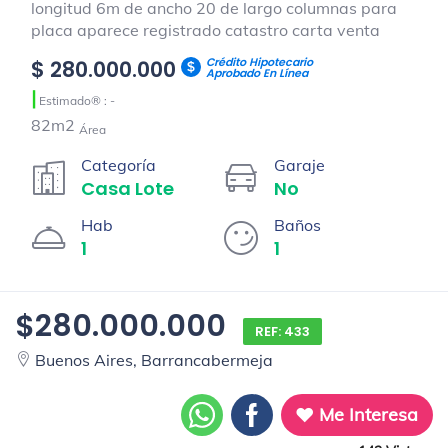
longitud 6m de ancho 20 de largo columnas para
placa aparece registrado catastro carta venta
Crédito Hipotecario
$ 280.000.000
Aprobado En Línea
|
Estimado® : -
82m2
Área
Categoría
Garaje
Casa Lote
No
Hab
Baños
1
1
$280.000.000
REF: 433
Buenos Aires, Barrancabermeja
Me Interesa