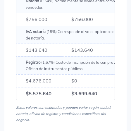
Notaría
(0.54%) Normalmente se divide entre comprador y
vendedor.
$756.000
$756.000
$1.51
IVA notaría
(19%) Corresponde al valor aplicado sobre los g
de notaría.
$143.640
$143.640
$287.
Registro
(1.67%) Costo de inscripción de la compraventa en 
Oficina de instrumentos públicos.
$4.676.000
$0
$4.67
$5.575.640
$3.699.640
$9.27
Estos valores son estimados y pueden variar según ciudad,
notaría, oficina de registro y condiciones específicas del
negocio.