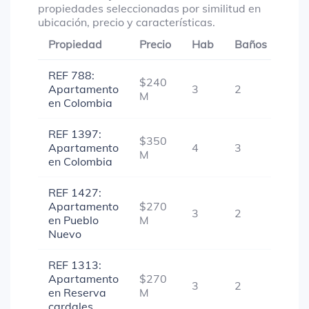
propiedades seleccionadas por similitud en
ubicación, precio y características.
Propiedad
Precio
Hab
Baños
Gar
REF 788:
$240
Apartamento
3
2
-
M
en Colombia
REF 1397:
$350
Apartamento
4
3
1
M
en Colombia
REF 1427:
Apartamento
$270
3
2
1
en Pueblo
M
Nuevo
REF 1313:
Apartamento
$270
3
2
1
en Reserva
M
cardales