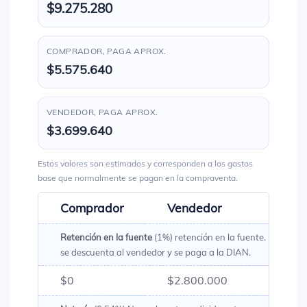
$9.275.280
COMPRADOR, PAGA APROX.
$5.575.640
VENDEDOR, PAGA APROX.
$3.699.640
Estos valores son estimados y corresponden a los gastos
base que normalmente se pagan en la compraventa.
Comprador
Vendedor
Total
Retención en la fuente
(1%) retención en la fuente. Es un val
se descuenta al vendedor y se paga a la DIAN.
$0
$2.800.000
$2.80