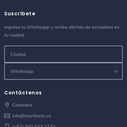
San Sebastian
Bar
Suscribete
Clle 50 # 25-10
Ingresa tu Whatsapp y recibe ofertas de inmuebles en
Kappo
tu ciudad.
Pizzería
calle 50 No. 15-35
Park Inn by Radisson Barrancabermeja
Hotel
Carrera 8a #51-08, Sector Comercial
Dr. Jorge Adolfo Correa Lara
Contáctenos
Consultorio médico
Calle 52 27-25, Barrio Galan
Colombia
info@moviliaria.co
VitaK
Tienda de regalos
(+57) 300 433 2770