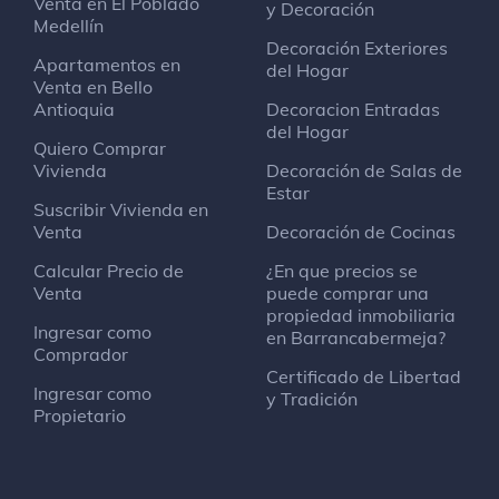
Venta en El Poblado
y Decoración
Spa
Medellín
Calle 45a #23a-34
Decoración Exteriores
Apartamentos en
del Hogar
Venta en Bello
Huerta Campesina
Antioquia
Decoracion Entradas
Tienda de frutas y verduras
del Hogar
Quiero Comprar
Vivienda
Decoración de Salas de
Estar
Diagnostico Cardio Respiratorio
Suscribir Vivienda en
Consultorio médico
Venta
Decoración de Cocinas
Calle 48
Calcular Precio de
¿En que precios se
Venta
puede comprar una
la voz del petróleo
propiedad inmobiliaria
Ingresar como
Estación de radio
en Barrancabermeja?
Comprador
Certificado de Libertad
Ingresar como
y Tradición
Restaurante bar la madriguera
Propietario
Restaurante
Carrera 24 # 52B - 53