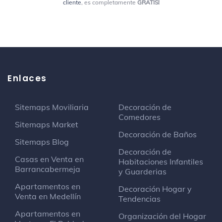
cliente
, es completamente
GRATIS!
Licorera La Roca
Tienda de vinos y licores
Cra. 24 #52-17
Martina
Enlaces
Restaurante
Sitemaps Moviliaria
Decoración de
Catleya
Comedores
Salón de belleza
Sitemaps Market
Cra 19 # 50-37
Decoración de Baños
Sitemaps Blog
Decoración de
Universitaria De Investigación Y
Casas en Venta en
Habitaciones Infantiles
Desarrollo, Sede Ana Frank
Barrancabermeja
y Guarderias
Edificio universitario de Tecnología
Apartamentos en
Decoración Hogar y
Calle 48 # 14 - 61
Venta en Medellín
Tendencias
Apartamentos en
Organización del Hogar
Fabiola Jiménez spa