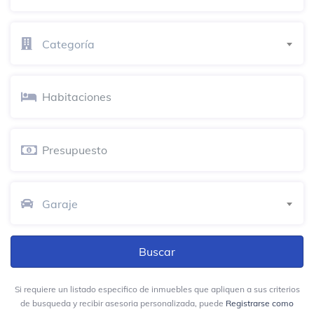
Hotel San Cristobal
Pensión
Categoría
unioriente
Edificio universitario académico
Javier Cáceres Médico Psiquiatra
Clínica de salud mental
Calle 52 # 25-27
FABRICA DE BOTIQUINES Y EXTINTORES
Garaje
LCD
Miscelánea
Calle 52 No. 12 - 80
Pizza a la lata
Si requiere un listado especifico de inmuebles que apliquen a sus criterios
Pizzería
de busqueda y recibir asesoria personalizada, puede
Registrarse como