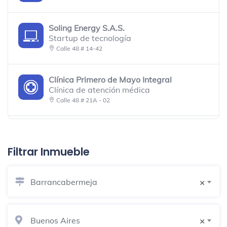
Soling Energy S.A.S.
Startup de tecnología
Calle 48 # 14-42
Clínica Primero de Mayo Integral
Clínica de atención médica
Calle 48 # 21A - 02
Hotel Buenos Aires
Pensión
Filtrar Inmueble
Calle 47 # 15-63
Barrancabermeja
×
Nealb Nails Spa
Salón de belleza
Calle 48 19-71
Buenos Aires
×