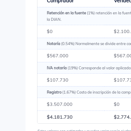
Comprador
Vende
Retención en la fuente
(1%) retención en la fuen
la DIAN.
$0
$2.100
Notaría
(0.54%) Normalmente se divide entre c
$567.000
$567.0
IVA notaría
(19%) Corresponde al valor aplicado 
$107.730
$107.7
Registro
(1.67%) Costo de inscripción de la comp
$3.507.000
$0
$4.181.730
$2.774
Estos valores son estimados y pueden variar según ciudad, 