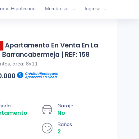
tamo Hipotecario
Membresia
Ingreso
Apartamento En Venta En La
, Barrancabermeja | REF: 158
tos, area: 6x11
Crédito Hipotecario
0.000
Aprobado En Línea
goría
Garaje
rtamento
No
Baños
2