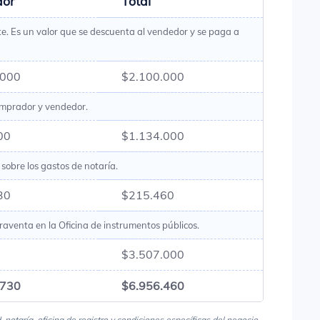
dor
Total
te. Es un valor que se descuenta al vendedor y se paga a
.000
$2.100.000
omprador y vendedor.
00
$1.134.000
sobre los gastos de notaría.
30
$215.460
raventa en la Oficina de instrumentos públicos.
$3.507.000
.730
$6.956.460
notaría, oficina de registro y condiciones específicas del negocio.