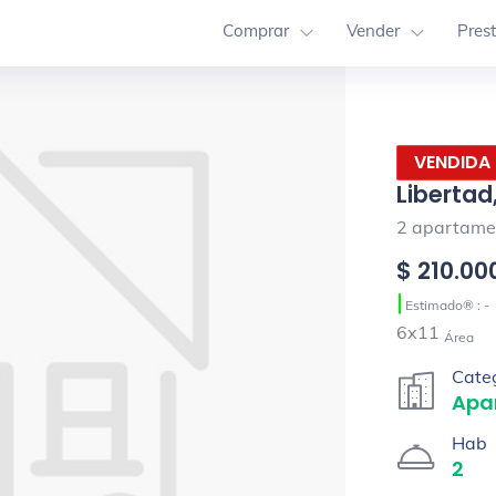
Comprar
Vender
Pres
VENDIDA
Libertad
2 apartamen
$ 210.00
|
Estimado® : -
6x11
Área
Cate
Apa
Hab
2