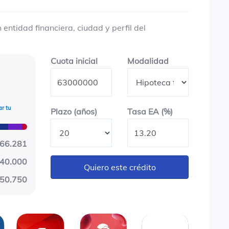
entidad financiera, ciudad y perfil del
Cuota inicial
Modalidad
Cuota inicial
Modalidad
r tu
Plazo en años
Tasa EA (%)
Plazo (años)
Tasa EA (%)
666.281
40.000
Quiero este crédito
50.750