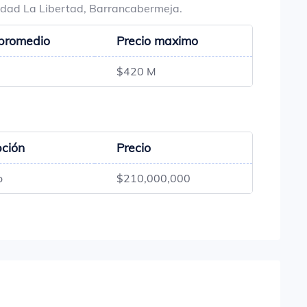
lidad La Libertad, Barrancabermeja.
 promedio
Precio maximo
$420 M
pción
Precio
o
$210,000,000