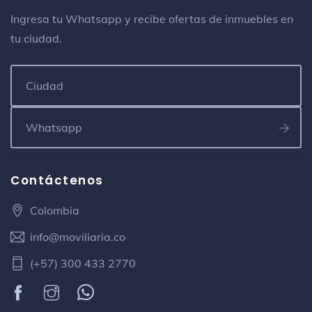
Spa Hotel Irotama
Spa
Ingresa tu Whatsapp y recibe ofertas de inmuebles en
tu ciudad.
Subway
Lugar de sándwiches
C.C. Zazué Plaza
Holguer Bistro
Bistró
Contáctenos
Cafe via del Mar
Café
Colombia
info@moviliaria.co
Restaurante El Búho
Restaurante
(+57) 300 433 2770
Zona de camping Los Corales