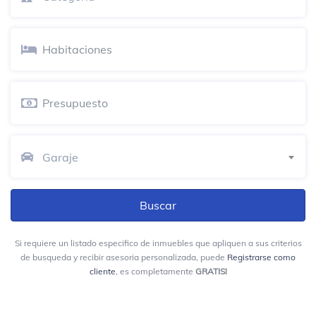
Salón Bolívar
Auditorio
Ziruma Bar
Bar de hotel
Efificio Mar De Leva Santa Marta
Magdalena
Centro turístico
Garaje
Hotel Porto Horizonte
Hotel
Si requiere un listado especifico de inmuebles que apliquen a sus criterios
Irotama Resort
de busqueda y recibir asesoria personalizada, puede
Registrarse como
Hotel
cliente
, es completamente
GRATIS!
Km 14 via a Cienaga