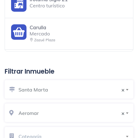
Centro turístico
Carulla
Mercado
Zazué Plaza
Hilton Santa Marta
Hotel
Filtrar Inmueble
Auditorio Torre 2 Zuana
Santa Marta
Centro de convenciones
×
Club De Nutrición Hangar Caribe
Aeromar
×
Sala de conferencias
Cr 4 # 122 124
Categoría