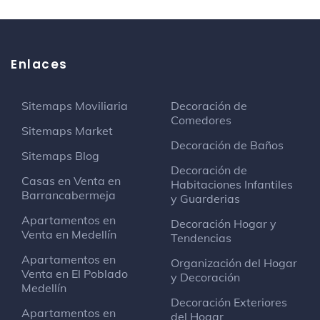
Casa Blanca Del Mar
Marisquería
Santorini Plaza
Enlaces
Centro comercial
Sitemaps Moviliaria
Decoración de
Deus Licores
Comedores
Sitemaps Market
Tienda de vinos y licores
Decoración de Baños
Sitemaps Blog
Decoración de
Hugo's Beach Hut
Casas en Venta en
Habitaciones Infantiles
Playa
Barrancabermeja
y Guarderias
Apartamentos en
Decoración Hogar y
Venta en Medellín
Irotama Del Lago
Tendencias
Hotel
Apartamentos en
Organización del Hogar
Km. 14 vía a Ciénaga
Venta en El Poblado
y Decoración
Medellín
Decoración Exteriores
Cajero Bancolombia
Apartamentos en
del Hogar