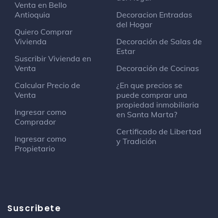
Banco
Venta en Bello
C.C. Zazué Plaza
Antioquia
Decoracion Entradas
del Hogar
Quiero Comprar
Vivienda
Irotama Reservado
Decoración de Salas de
Estructura
Estar
Suscribir Vivienda en
Pozo Colorado
Venta
Decoración de Cocinas
Calcular Precio de
¿En que precios se
Irotama Del Lago
Venta
puede comprar una
Hotel
propiedad inmobiliaria
Ingresar como
Km. 14 vía Ciénaga
en Santa Marta?
Comprador
Certificado de Libertad
Ingresar como
Darukas
y Tradición
Propietario
Tienda de batidos
Gran Piscina Hotel Irotama
Piscina
Suscribete