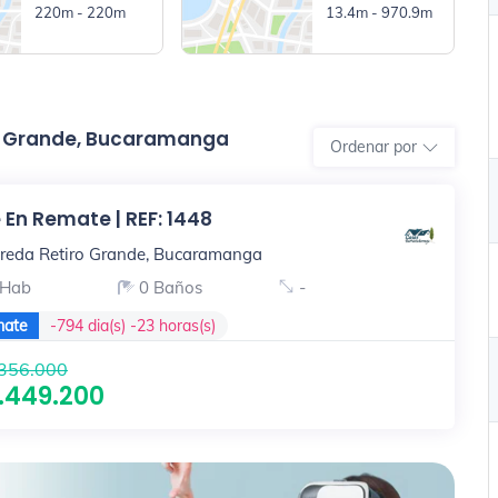
220m - 220m
13.4m - 970.9m
ro Grande, Bucaramanga
Ordenar por
 En Remate | REF: 1448
reda Retiro Grande, Bucaramanga
 Hab
0 Baños
-
ate
-794 dia(s) -23 horas(s)
356.000
.449.200