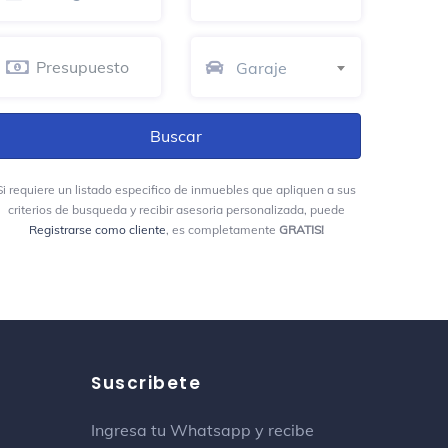
hostal mi gran santander
Albergue juvenil
Garaje
CC Pasaje Cadena
Mercado de pulgas
Calle 35 y 34 entre 15 y 16
Si requiere un listado especifico de inmuebles que apliquen a sus
criterios de busqueda y recibir asesoria personalizada, puede
Tierra Nueva
Registrarse como cliente
, es completamente
GRATIS!
Granja
Conjunto Residencial El Tesoro
Finca La Antigua
Campo
Suscribete
Finca María Ligia (La Guacherna)
Ingresa tu Whatsapp y recibe
Granja