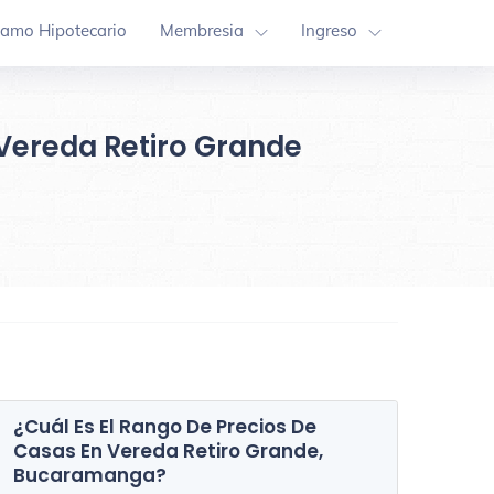
tamo Hipotecario
Membresia
Ingreso
 Vereda Retiro Grande
¿Cuál Es El Rango De Precios De
Casas En
Vereda Retiro Grande,
Comuna 13
Comuna 1
Bucaramanga
?
7 Inmuebles
3 Inmuebles