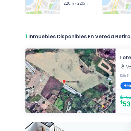
220m - 220m
1
Inmuebles Disponibles En Vereda Reti
Lote
Ve
0
Rem
$76.
53