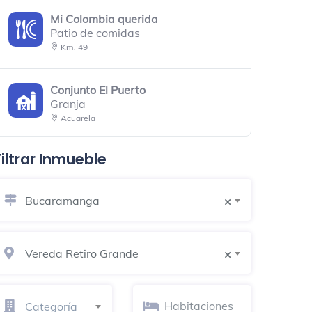
Mi Colombia querida
Patio de comidas
Km. 49
Conjunto El Puerto
Granja
Acuarela
Filtrar Inmueble
Conjuntó el cielo
Campo
Bucaramanga
×
Restaurante Don Samuel
Restaurante latinoamericano
Vereda Retiro Grande
×
Cuatrimotos El Lago
Rutas de senderismo
Mesa De Los Santos
Categoría