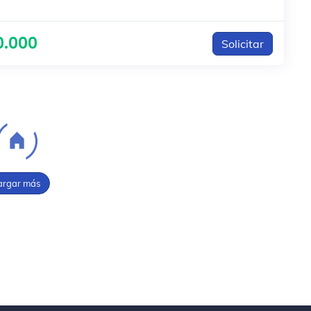
0.000
Solicitar
argar más