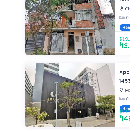
Ch
0
Rem
$19.
13
Apa
145
Mo
0
Rem
$212
14