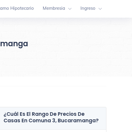
tamo Hipotecario
Membresia
Ingreso
ramanga
¿Cuál Es El Rango De Precios De
Casas En
Comuna 3, Bucaramanga
?
Comuna 13
Comuna 1
7 Inmuebles
3 Inmuebles