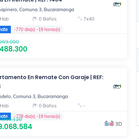
apinero, Comuna 3, Bucaramanga
 Hab
0 Baños
7x40
ate
-770 dia(s) -19 horas(s)
269.000
.488.300
rtamento En Remate Con Garaje | REF:
3
delo, Comuna 3, Bucaramanga
 Hab
0 Baños
-
ate
-778 dia(s) -19 horas(s)
.955.120
3D
9.068.584