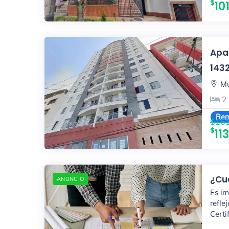
10
Apa
143
Mu
2
Rem
$161
11
¿Cuá
ANUNCIO
Es im
refle
Certi