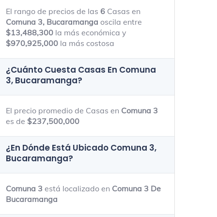
59.4m - 257m
65.4m - 163
El rango de precios de las
6
Casas en
Comuna 3, Bucaramanga
oscila entre
$13,488,300
la más económica y
$970,925,000
la más costosa
¿Cuánto Cuesta Casas En
Comuna
3, Bucaramanga
?
El precio promedio de Casas en
Comuna 3
es de
$237,500,000
¿En Dónde Está Ubicado
Comuna 3,
Bucaramanga
?
Comuna 3
está localizado en
Comuna 3 De
Bucaramanga