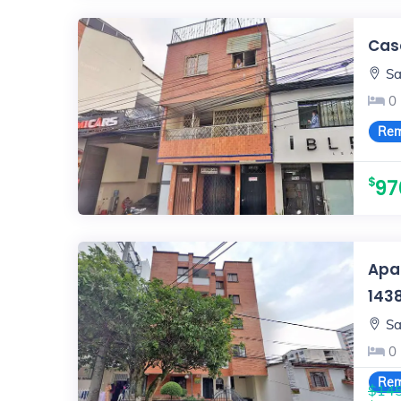
Casa
Sa
0
Rem
97
Apa
143
Sa
0
Rem
$145