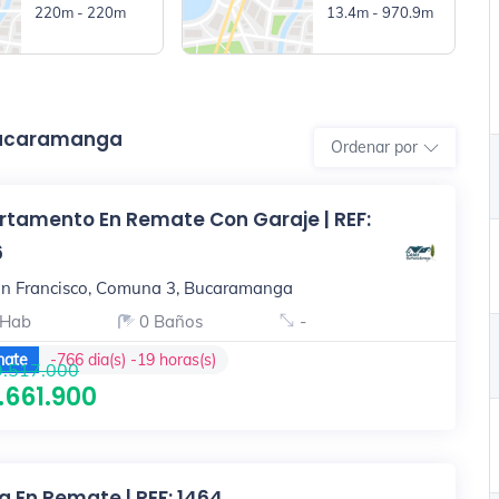
220m - 220m
13.4m - 970.9m
Bucaramanga
Ordenar por
rtamento En Remate Con Garaje | REF:
6
n Francisco, Comuna 3, Bucaramanga
 Hab
0 Baños
-
ate
-766 dia(s) -19 horas(s)
.517.000
.661.900
 En Remate | REF: 1464