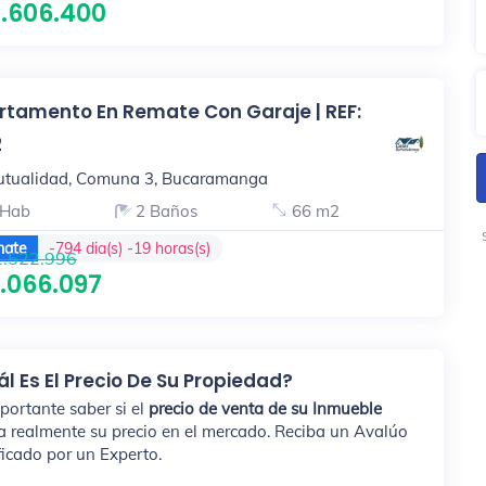
1.606.400
rtamento En Remate Con Garaje | REF:
2
tualidad, Comuna 3, Bucaramanga
 Hab
2 Baños
66 m2
ate
-794 dia(s) -19 horas(s)
.522.996
3.066.097
l Es El Precio De Su Propiedad?
portante saber si el
precio de venta de su Inmueble
ja realmente su precio en el mercado. Reciba un Avalúo
ficado por un Experto.