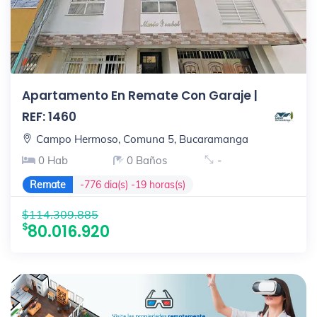
Apartamento En Remate Con Garaje |
REF: 1460
Campo Hermoso, Comuna 5, Bucaramanga
0 Hab
0 Baños
-
Remate
-776 dia(s) -19 horas(s)
$114.309.885
80.016.920