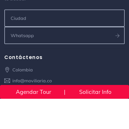
Contáctenos
Colombia
info@moviliaria.co
Agendar Tour
|
Solicitar Info
(+57) 300 433 2770