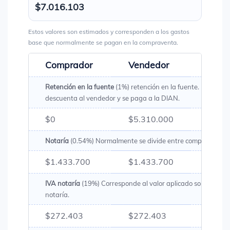
$7.016.103
Estos valores son estimados y corresponden a los gastos
base que normalmente se pagan en la compraventa.
Comprador
Vendedor
Total
Retención en la fuente
(1%) retención en la fuente. Es un val
descuenta al vendedor y se paga a la DIAN.
$0
$5.310.000
$5.31
Notaría
(0.54%) Normalmente se divide entre comprador y v
$1.433.700
$1.433.700
$2.86
IVA notaría
(19%) Corresponde al valor aplicado sobre los g
notaría.
$272.403
$272.403
$544