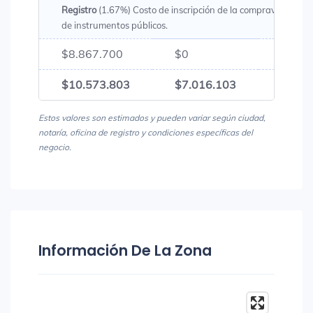
Registro
(1.67%) Costo de inscripción de la compraventa en l
de instrumentos públicos.
$8.867.700
$0
$8.86
$10.573.803
$7.016.103
$17.5
Estos valores son estimados y pueden variar según ciudad,
notaría, oficina de registro y condiciones específicas del
negocio.
Información De La Zona