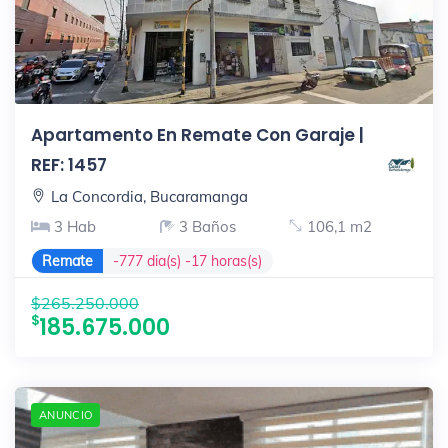
Apartamento En Remate Con Garaje |
REF: 1457
La Concordia, Bucaramanga
3 Hab
3 Baños
106,1 m2
Remate
-777 dia(s) -17 horas(s)
$265.250.000
185.675.000
ANUNCIO