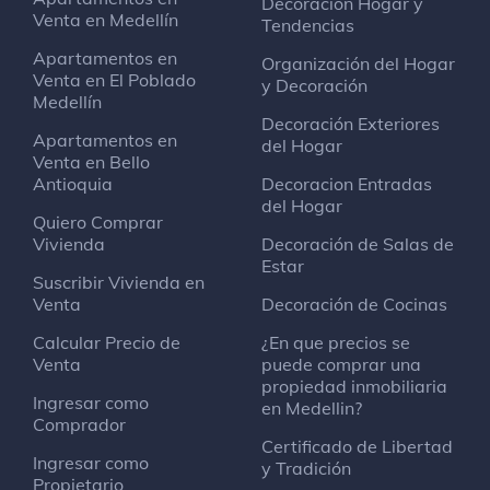
Decoración Hogar y
Gimnasio y estudio
Venta en Medellín
Tendencias
Apartamentos en
Organización del Hogar
Venta en El Poblado
Smart Fit Santafé
y Decoración
Medellín
Gimnasio y estudio
Decoración Exteriores
Carrera 43A
Apartamentos en
del Hogar
Venta en Bello
Antioquia
Decoracion Entradas
Virgen Rosa Mística
del Hogar
Santuario
Quiero Comprar
Aguacatala
Vivienda
Decoración de Salas de
Estar
Suscribir Vivienda en
Venta
Decoración de Cocinas
Oral Laser
Dentista
Calcular Precio de
¿En que precios se
Clinica Las Vegas
Venta
puede comprar una
propiedad inmobiliaria
Ingresar como
en Medellin?
Microsoft
Comprador
Oficina
Certificado de Libertad
Ingresar como
Cra 42 # 3 sur - 81
y Tradición
Propietario