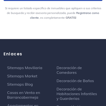
McDonald's
Si requiere un listado especifico de inmuebles que apliquen a sus criterios
Restaurante de comida rápida
de busqueda y recibir asesoria personalizada, puede
Registrarse como
cliente
, es completamente
GRATIS!
Carrera 43A # 4 Sur
Panamericana
Librería
Milla de Oro
Enlaces
Hampton Inn by Hilton
Hotel
Calle 6 Sur # 42 - 14
Sitemaps Moviliaria
Decoración de
Comedores
Sitemaps Market
METRO - Estación Aguacatala
Decoración de Baños
Sitemaps Blog
Estación de metro
Decoración de
Regional
Casas en Venta en
Habitaciones Infantiles
Barrancabermeja
y Guarderias
Smart Fit
Apartamentos en