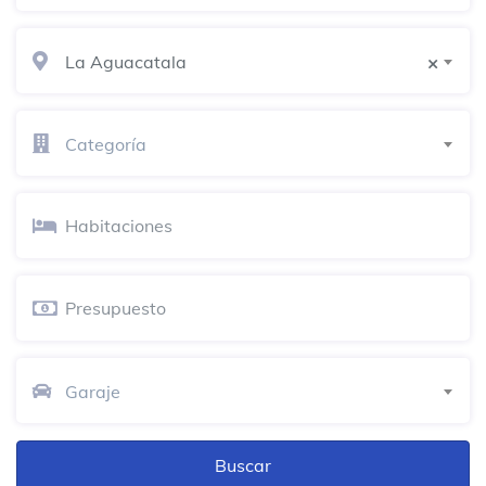
Feria de compras
Cra 43a No.1-50
La Aguacatala
×
Hija Mia
Café
Categoría
Carrera 43a
Centro Comercial Santafé
Centro comercial
Cra 43A # 7 Sur - 170
Spezia
Restaurante
Carrera 42A # 1-15
Garaje
La Carpa Roja
Bar al aire libre