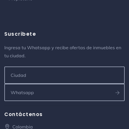
Lord
Peluquería
Suscribete
Gym At Four Points Sheraton
Gimnasio
Ingresa tu Whatsapp y recibe ofertas de inmuebles en
tu ciudad.
Farmatodo
Farmacia
Four Points by Sheraton Medellin
Hotel
Carrera 43 C, #6 Sur 100
Teleperformance Colombia
Contáctenos
Oficina
Calle 10 sur 50c 75
Colombia