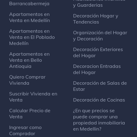
Barrancabermeja
y Guarderias
METRO - Estación Alpujarra
Estación de metro
Apartamentos en
Decoración Hogar y
Carrera 51
Venta en Medellín
Tendencias
Apartamentos en
Organización del Hogar
Venta en El Poblado
Torres de Bomboná
y Decoración
Medellín
Apartamento o piso
Decoración Exteriores
Calle 47 #42 - 60
Apartamentos en
del Hogar
Venta en Bello
Antioquia
Decoracion Entradas
METRO - Estación Parque Berrío
del Hogar
Estación de metro
Quiero Comprar
Carrera 51
Vivienda
Decoración de Salas de
Estar
Suscribir Vivienda en
Venta
Decoración de Cocinas
Centro Comercial San Antonio
Centro comercial
Calcular Precio de
¿En que precios se
Calle 47 # 45 - 87
Venta
puede comprar una
propiedad inmobiliaria
Ingresar como
en Medellin?
Parque Berrío
Comprador