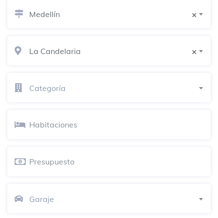
Medellín
×
Parque de Las Luces
Parque
Plaza Cisneros
La Candelaria
×
Salón Málaga
Bar
Categoría
Carrera 51 45-80
Comfama - Edificio Central
Oficina
Carrera 45 # 49 A 16
Ateneo Porfirio Barba Jacob
Teatro
Calle 47 # 42-38
Garaje