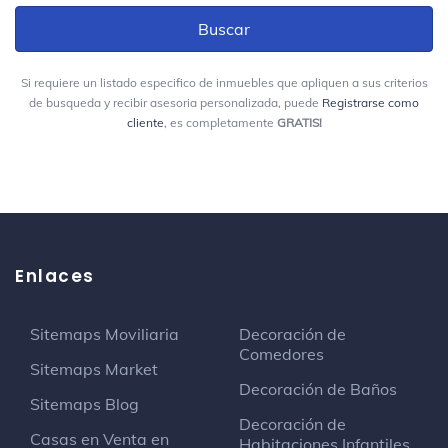
Parque San Antonio
Plaza peatonal
Nueva Eps Promedan Ips
Si requiere un listado especifico de inmuebles que apliquen a sus criterios
Centro médico
de busqueda y recibir asesoria personalizada, puede
Registrarse como
cliente
, es completamente
GRATIS!
Coomeva Clinica Medellin
Consultorio médico
Carrera 46
Olímpica Carabobo
Enlaces
Gran tienda
Carrera 52 # 49 - 31
Sitemaps Moviliaria
Decoración de
Comedores
Centro Comercial Palacio Nacional
Sitemaps Market
Centro comercial
Decoración de Baños
Sitemaps Blog
Cra 52 # 48-45
Decoración de
Casas en Venta en
Habitaciones Infantiles