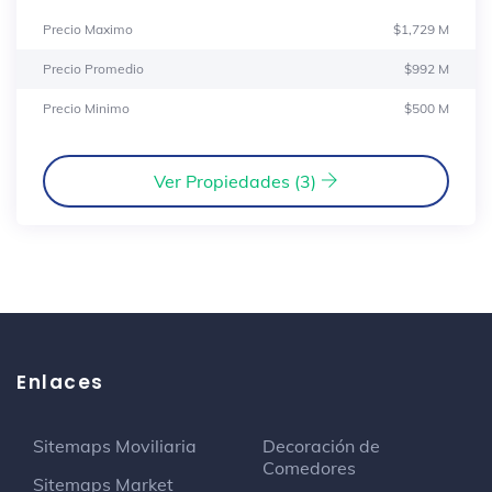
Precio Maximo
$1,729 M
Precio Promedio
$992 M
Precio Minimo
$500 M
Ver Propiedades (3)
Enlaces
Sitemaps Moviliaria
Decoración de
Comedores
Sitemaps Market