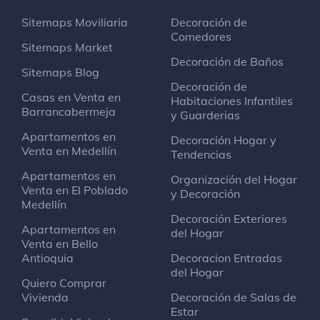
Calle 42 # 69-09
Sitemaps Moviliaria
Decoración de
Comedores
Éxito
Sitemaps Market
Supermercado
Decoración de Baños
Sitemaps Blog
Carrera 70 # 43-31
Decoración de
Casas en Venta en
Habitaciones Infantiles
Barrancabermeja
y Guarderias
Starbucks
Cafetería
Apartamentos en
Decoración Hogar y
Avenida 74B # 39B-6
Venta en Medellín
Tendencias
Apartamentos en
Organización del Hogar
Venta en El Poblado
Encantigo Bar
y Decoración
Medellín
Bar
Decoración Exteriores
Apartamentos en
del Hogar
Venta en Bello
Liga Antioqueña de Natacion
Antioquia
Decoracion Entradas
Escuela de natación
del Hogar
Quiero Comprar
Vivienda
Decoración de Salas de
Mondongo's
Estar