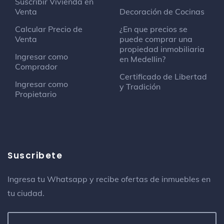
Suscribir Vivienda en
Restaurante latinoamericano
Venta
Decoración de Cocinas
Carrera 70C # 3 - 43
Calcular Precio de
¿En que precios se
Venta
puede comprar una
Bárbaro Cocina Primitiva
propiedad inmobiliaria
Parrilla
Ingresar como
en Medellin?
Carrera 76 # 73 B - 39
Comprador
Certificado de Libertad
Ingresar como
y Tradición
La Miguería
Propietario
Panadería
Calle 35 No. 77 - 1
Hotel Egina
Suscribete
Hotel
Calle 47 No. 68 A - 80
Ingresa tu Whatsapp y recibe ofertas de inmuebles en
tu ciudad.
Carulla
Supermercado
Circular 73 B # 38-22