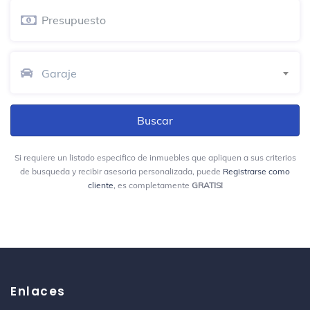
METRO - Estación Estadio
Estación de metro
Carrera 70 # 47D - 15
Crepes & Waffles
Garaje
Crepería
Tr39 B # 73 B-60
Empanadas La Catedral
Restaurante de comida rápida
Si requiere un listado especifico de inmuebles que apliquen a sus criterios
de busqueda y recibir asesoria personalizada, puede
Cra 70
Registrarse como
cliente
, es completamente
GRATIS!
Unidad Deportiva Atanasio Girardot
Deportes y ocio
Carreras 70 y 74
Iglesia de San Joaquín
Enlaces
Iglesia