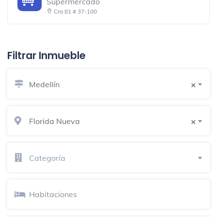
Supermercado
Cra 81 # 37-100
Ina Restaurant
Restaurante vegano y vegetariano
Filtrar Inmueble
EnCicla - Estación Estadio
Medellín
×
Alquiler de bicicletas
Calle 47D # 70-82
Florida Nueva
×
Santa Teresita del Niño Jesús
Iglesia
Calle 35 # 73 A-45
Categoría
Viajes Exito Laureles Wow
Agencia de viaje