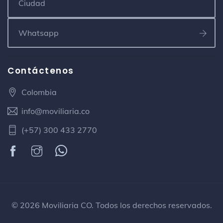
Smart Fit America
Gimnasio y estudio
Cra. 81 #43-6
Contáctenos
Magia Parrilla
Parrilla
Colombia
info@moviliaria.co
Texaco La 70
Gasolinera
(+57) 300 433 2770
Amá
Restaurante de comida reconfortante
Transversal 39 No. 73B - 76
Biblioteca Central Monseñor Darío
© 2026 Moviliaria CO. Todos los derechos reservados.
Múnera Vélez