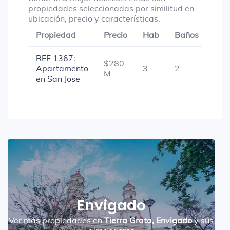
propiedades seleccionadas por similitud en
ubicación, precio y características.
Propiedad
Precio
Hab
Baños
Gar
REF 1367:
$280
Apartamento
3
2
-
M
en San Jose
Envigado
Ver más propiedades en
Tierra Grata, Envigado
y sus