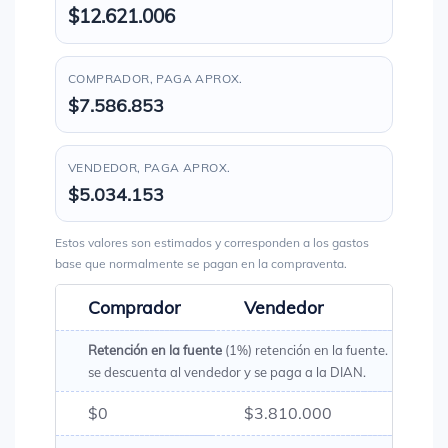
$12.621.006
COMPRADOR, PAGA APROX.
$7.586.853
VENDEDOR, PAGA APROX.
$5.034.153
Estos valores son estimados y corresponden a los gastos
base que normalmente se pagan en la compraventa.
Comprador
Vendedor
Total
Retención en la fuente
(1%) retención en la fuente. Es un val
se descuenta al vendedor y se paga a la DIAN.
$0
$3.810.000
$3.81