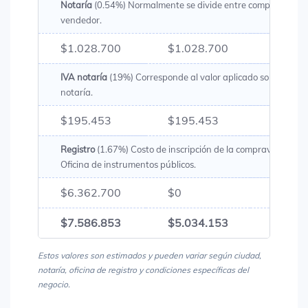
Notaría
(0.54%) Normalmente se divide entre comprador y
vendedor.
$1.028.700
$1.028.700
$2.05
IVA notaría
(19%) Corresponde al valor aplicado sobre los g
notaría.
$195.453
$195.453
$390.
Registro
(1.67%) Costo de inscripción de la compraventa en 
Oficina de instrumentos públicos.
$6.362.700
$0
$6.36
$7.586.853
$5.034.153
$12.6
Estos valores son estimados y pueden variar según ciudad,
notaría, oficina de registro y condiciones específicas del
negocio.