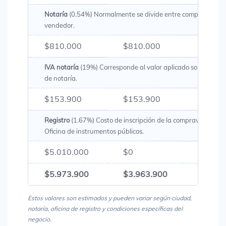
Notaría
(0.54%) Normalmente se divide entre comprador y
vendedor.
$810.000
$810.000
$1.62
IVA notaría
(19%) Corresponde al valor aplicado sobre los g
de notaría.
$153.900
$153.900
$307.
Registro
(1.67%) Costo de inscripción de la compraventa en 
Oficina de instrumentos públicos.
$5.010.000
$0
$5.01
$5.973.900
$3.963.900
$9.93
Estos valores son estimados y pueden variar según ciudad,
notaría, oficina de registro y condiciones específicas del
negocio.