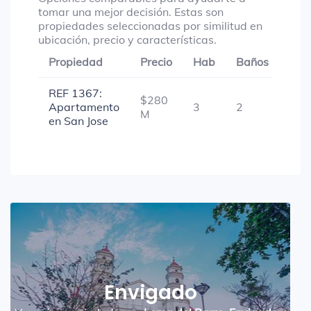
tomar una mejor decisión. Estas son
propiedades seleccionadas por similitud en
ubicación, precio y características.
Propiedad
Precio
Hab
Baños
Gar
REF 1367:
$280
Apartamento
3
2
-
M
en San Jose
Envigado