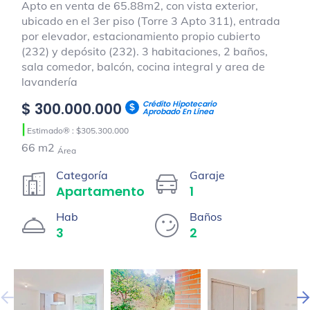
Apto en venta de 65.88m2, con vista exterior,
ubicado en el 3er piso (Torre 3 Apto 311), entrada
por elevador, estacionamiento propio cubierto
(232) y depósito (232). 3 habitaciones, 2 baños,
sala comedor, balcón, cocina integral y area de
lavandería
Crédito Hipotecario
$ 300.000.000
Aprobado En Línea
|
Estimado® : $305.300.000
66 m2
Área
Categoría
Garaje
Apartamento
1
Hab
Baños
3
2