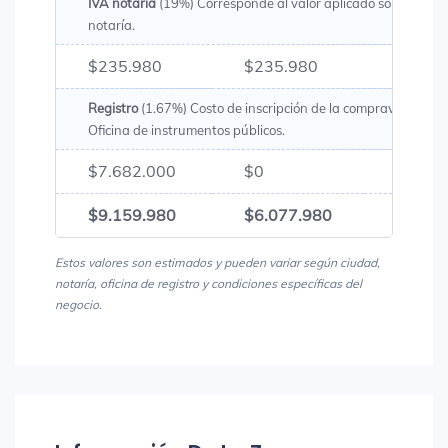
IVA notaría
(19%) Corresponde al valor aplicado sobre los g
notaría.
$235.980
$235.980
$471.
Registro
(1.67%) Costo de inscripción de la compraventa en 
Oficina de instrumentos públicos.
$7.682.000
$0
$7.68
$9.159.980
$6.077.980
$15.2
Estos valores son estimados y pueden variar según ciudad,
notaría, oficina de registro y condiciones específicas del
negocio.