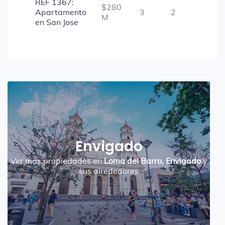
REF 1367:
$280
Apartamento
3
2
-
M
en San Jose
Envigado
Ver más propiedades en
Loma del Barro, Envigado
y
sus alrededores