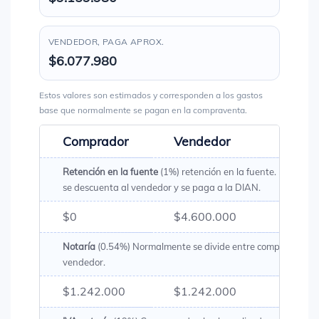
VENDEDOR, PAGA APROX.
$6.077.980
Estos valores son estimados y corresponden a los gastos
base que normalmente se pagan en la compraventa.
Comprador
Vendedor
Total
Retención en la fuente
(1%) retención en la fuente. Es un val
se descuenta al vendedor y se paga a la DIAN.
$0
$4.600.000
$4.60
Notaría
(0.54%) Normalmente se divide entre comprador y
vendedor.
$1.242.000
$1.242.000
$2.48