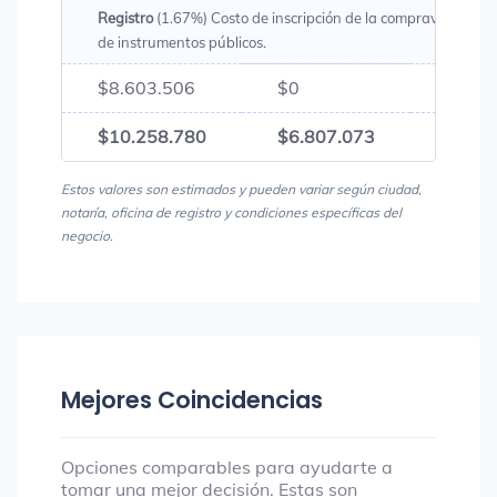
Registro
(1.67%) Costo de inscripción de la compraventa en l
de instrumentos públicos.
$8.603.506
$0
$8.60
$10.258.780
$6.807.073
$17.0
Estos valores son estimados y pueden variar según ciudad,
notaría, oficina de registro y condiciones específicas del
negocio.
Mejores Coincidencias
Opciones comparables para ayudarte a
tomar una mejor decisión. Estas son