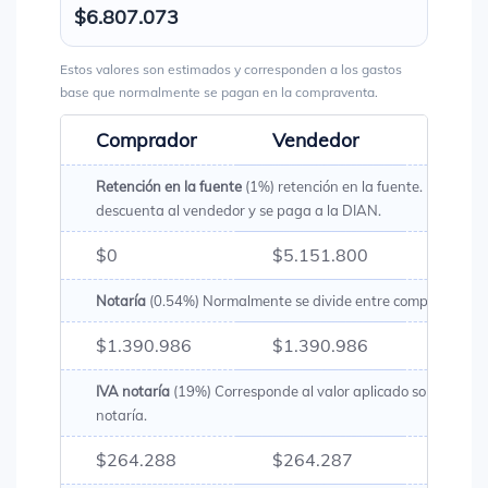
$6.807.073
Estos valores son estimados y corresponden a los gastos
base que normalmente se pagan en la compraventa.
Comprador
Vendedor
Total
Retención en la fuente
(1%) retención en la fuente. Es un val
descuenta al vendedor y se paga a la DIAN.
$0
$5.151.800
$5.15
Notaría
(0.54%) Normalmente se divide entre comprador y v
$1.390.986
$1.390.986
$2.78
IVA notaría
(19%) Corresponde al valor aplicado sobre los g
notaría.
$264.288
$264.287
$528