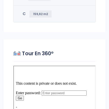
C
159,62 m2
Tour En 360°