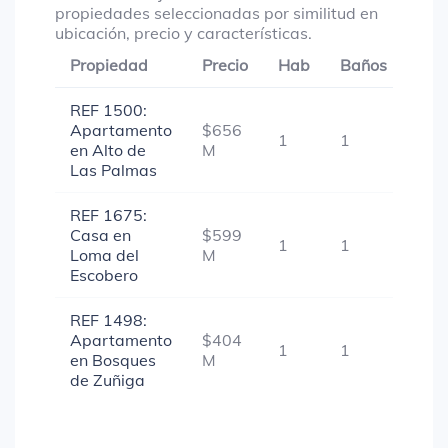
propiedades seleccionadas por similitud en
ubicación, precio y características.
Propiedad
Precio
Hab
Baños
Gar
REF 1500:
Apartamento
$656
1
1
1
en Alto de
M
Las Palmas
REF 1675:
Casa en
$599
1
1
1
Loma del
M
Escobero
REF 1498:
Apartamento
$404
1
1
-
en Bosques
M
de Zuñiga