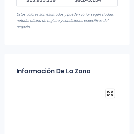
$13.930.139
$9.243.154
$23.1
Estos valores son estimados y pueden variar según ciudad,
notaría, oficina de registro y condiciones específicas del
negocio.
Información De La Zona