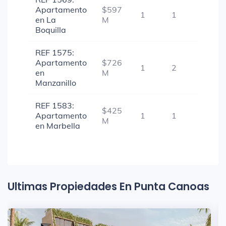
Apartamento
$597
1
1
-
en La
M
Boquilla
REF 1575:
Apartamento
$726
1
2
1
en
M
Manzanillo
REF 1583:
$425
Apartamento
1
1
-
M
en Marbella
Ultimas Propiedades En Punta Canoas