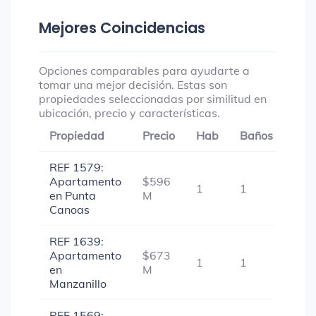
Mejores Coincidencias
Opciones comparables para ayudarte a
tomar una mejor decisión. Estas son
propiedades seleccionadas por similitud en
ubicación, precio y características.
Propiedad
Precio
Hab
Baños
Gar
REF 1579:
Apartamento
$596
1
1
1
en Punta
M
Canoas
REF 1639:
Apartamento
$673
1
1
-
en
M
Manzanillo
REF 1569: