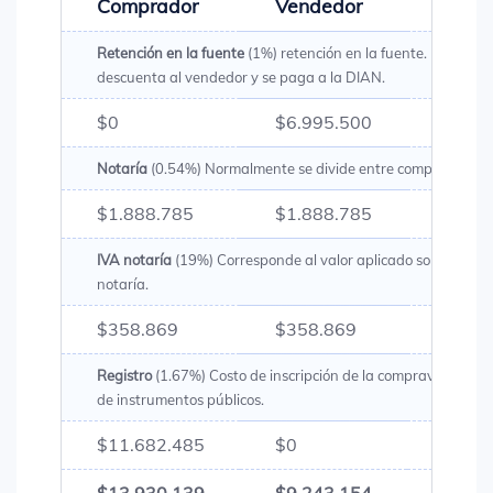
Comprador
Vendedor
Total
Retención en la fuente
(1%) retención en la fuente. Es un val
descuenta al vendedor y se paga a la DIAN.
$0
$6.995.500
$6.99
Notaría
(0.54%) Normalmente se divide entre comprador y v
$1.888.785
$1.888.785
$3.77
IVA notaría
(19%) Corresponde al valor aplicado sobre los g
notaría.
$358.869
$358.869
$717
Registro
(1.67%) Costo de inscripción de la compraventa en l
de instrumentos públicos.
$11.682.485
$0
$11.6