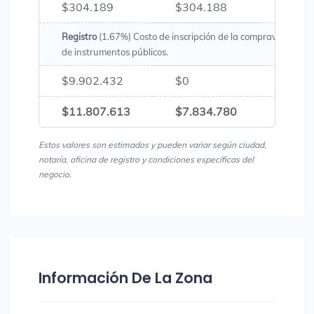
$304.189
$304.188
$608
Registro
(1.67%) Costo de inscripción de la compraventa en l
de instrumentos públicos.
$9.902.432
$0
$9.90
$11.807.613
$7.834.780
$19.6
Estos valores son estimados y pueden variar según ciudad,
notaría, oficina de registro y condiciones específicas del
negocio.
Información De La Zona