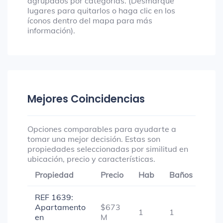
agrupados por categorías. (Desmarque
lugares para quitarlos o haga clic en los
íconos dentro del mapa para más
información).
Mejores Coincidencias
Opciones comparables para ayudarte a
tomar una mejor decisión. Estas son
propiedades seleccionadas por similitud en
ubicación, precio y características.
Propiedad
Precio
Hab
Baños
Gar
REF 1639:
Apartamento
$673
1
1
-
en
M