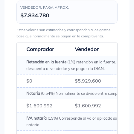
VENDEDOR, PAGA APROX.
$7.834.780
Estos valores son estimados y corresponden a los gastos
base que normalmente se pagan en la compraventa.
Comprador
Vendedor
Total
Retención en la fuente
(1%) retención en la fuente. Es un val
descuenta al vendedor y se paga a la DIAN.
$0
$5.929.600
$5.92
Notaría
(0.54%) Normalmente se divide entre comprador y v
$1.600.992
$1.600.992
$3.20
IVA notaría
(19%) Corresponde al valor aplicado sobre los g
notaría.