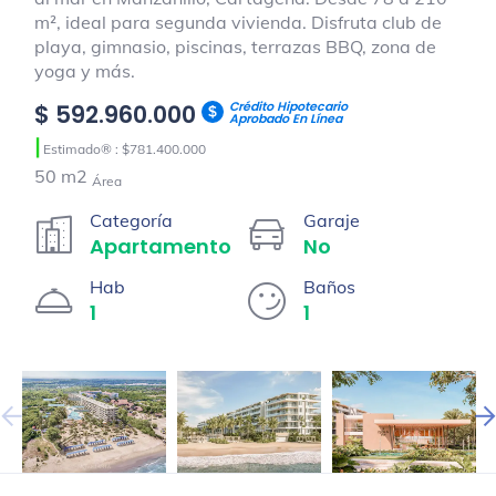
m², ideal para segunda vivienda. Disfruta club de
playa, gimnasio, piscinas, terrazas BBQ, zona de
yoga y más.
Crédito Hipotecario
$ 592.960.000
Aprobado En Línea
|
Estimado® : $781.400.000
50 m2
Área
Categoría
Garaje
Apartamento
No
Hab
Baños
1
1