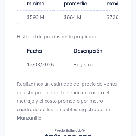
minimo
promedio
maximo
$593 M
$664 M
$726 M
Historial de precios de la propiedad.
Fecha
Descripción
Preci
12/03/2026
Registro
$592,
Realizamos un estimado del precio de venta
de esta propiedad, teniendo en cuenta el
metraje y el costo promedio por metro
cuadrado de los inmuebles registrados en
Manzanillo
.
Precio Estimado®