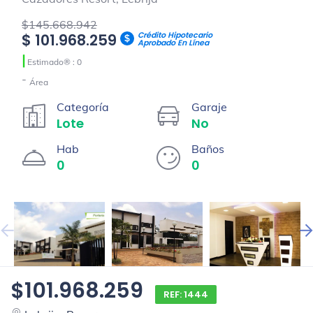
$145.668.942
Crédito Hipotecario
$ 101.968.259
Aprobado En Línea
|
Estimado® : 0
-
Área
Categoría
Garaje
Lote
No
Hab
Baños
0
0
$101.968.259
REF: 1444