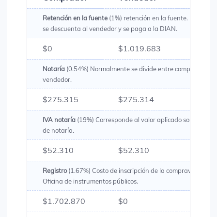
Retención en la fuente
(1%) retención en la fuente. Es un val
se descuenta al vendedor y se paga a la DIAN.
$0
$1.019.683
$1.01
Notaría
(0.54%) Normalmente se divide entre comprador y
vendedor.
$275.315
$275.314
$550.
IVA notaría
(19%) Corresponde al valor aplicado sobre los g
de notaría.
$52.310
$52.310
$104.
Registro
(1.67%) Costo de inscripción de la compraventa en 
Oficina de instrumentos públicos.
$1.702.870
$0
$1.70