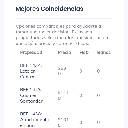
Mejores Coincidencias
Opciones comparables para ayudarte a
tomar una mejor decisión. Estas son
propiedades seleccionadas por similitud en
ubicación, precio y características.
Propiedad
Precio
Hab
Baños
Gar
REF 1434:
$88
Lote en
0
0
-
M
Centro
REF 1443:
$111
Casa en
0
0
1
M
Santander
REF 1438:
Apartamento
$101
0
0
1
en San
M