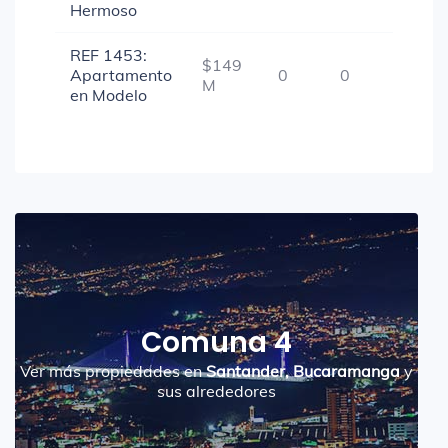
Hermoso
REF 1453:
$149
Apartamento
0
0
1
M
en Modelo
Comuna 4
Ver más propiedades en
Santander, Bucaramanga
y
sus alrededores