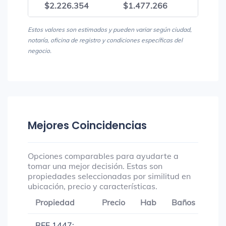
$2.226.354
$1.477.266
$3.70
Estos valores son estimados y pueden variar según ciudad,
notaría, oficina de registro y condiciones específicas del
negocio.
Mejores Coincidencias
Opciones comparables para ayudarte a
tomar una mejor decisión. Estas son
propiedades seleccionadas por similitud en
ubicación, precio y características.
Propiedad
Precio
Hab
Baños
Gar
REF 1447: