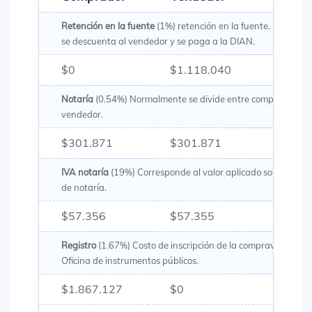
Retención en la fuente
(1%) retención en la fuente. Es un val
se descuenta al vendedor y se paga a la DIAN.
$0
$1.118.040
$1.11
Notaría
(0.54%) Normalmente se divide entre comprador y
vendedor.
$301.871
$301.871
$603.
IVA notaría
(19%) Corresponde al valor aplicado sobre los g
de notaría.
$57.356
$57.355
$114.
Registro
(1.67%) Costo de inscripción de la compraventa en 
Oficina de instrumentos públicos.
$1.867.127
$0
$1.86