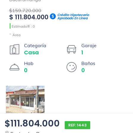
$159.720.000
Crédito Hipotecario
$ 111.804.000
Aprobado En Línea
|
Estimado® : 0
-
Área
Categoría
Garaje
Casa
1
Hab
Baños
0
0
$111.804.000
REF: 1443