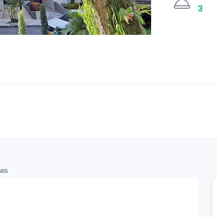
3
465