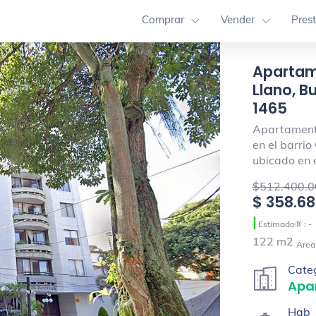
Comprar
Vender
Pres
Apartam
Llano, B
1465
Apartamento
en el barri
ubicado en 
$512.400.0
$ 358.6
|
Estimado® : -
122 m2
Área
Cate
Apa
Hab