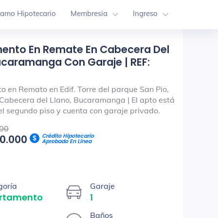
tamo Hipotecario
Membresia
Ingreso
ento En Remate En Cabecera Del
ucaramanga Con Garaje | REF:
 en Remato en Edif. Torre del parque San Pio,
o Cabecera del Llano, Bucaramanga | El apto está
el segundo piso y cuenta con garaje privado.
00
Crédito Hipotecario
80.000
Aprobado En Línea
goría
Garaje
rtamento
1
Baños