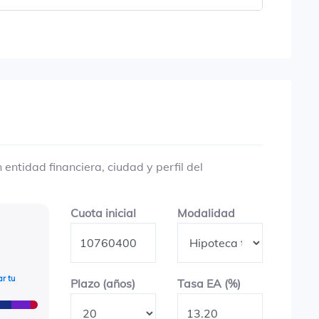
entidad financiera, ciudad y perfil del
Cuota inicial
Modalidad
Cuota inicial
Modalidad
r tu
Plazo en años
Tasa EA (%)
Plazo (años)
Tasa EA (%)