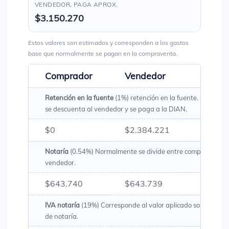
VENDEDOR, PAGA APROX.
$3.150.270
Estos valores son estimados y corresponden a los gastos
base que normalmente se pagan en la compraventa.
Comprador
Vendedor
Total
Retención en la fuente
(1%) retención en la fuente. Es un val
se descuenta al vendedor y se paga a la DIAN.
$0
$2.384.221
$2.38
Notaría
(0.54%) Normalmente se divide entre comprador y
vendedor.
$643.740
$643.739
$1.28
IVA notaría
(19%) Corresponde al valor aplicado sobre los g
de notaría.