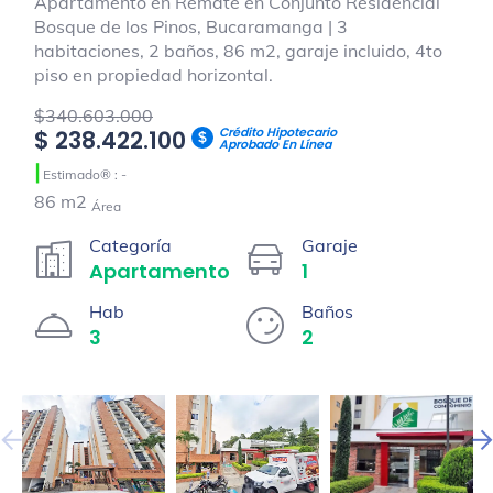
Apartamento en Remate en Conjunto Residencial
Bosque de los Pinos, Bucaramanga | 3
habitaciones, 2 baños, 86 m2, garaje incluido, 4to
piso en propiedad horizontal.
$340.603.000
Crédito Hipotecario
$ 238.422.100
Aprobado En Línea
|
Estimado® : -
86 m2
Área
Categoría
Garaje
Apartamento
1
Hab
Baños
3
2