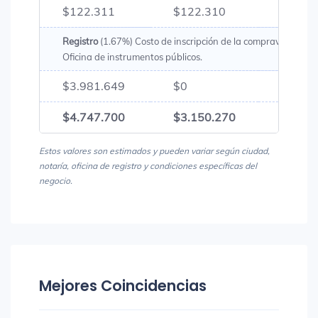
$122.311
$122.310
$244.
Registro
(1.67%) Costo de inscripción de la compraventa en 
Oficina de instrumentos públicos.
$3.981.649
$0
$3.98
$4.747.700
$3.150.270
$7.89
Estos valores son estimados y pueden variar según ciudad,
notaría, oficina de registro y condiciones específicas del
negocio.
Mejores Coincidencias