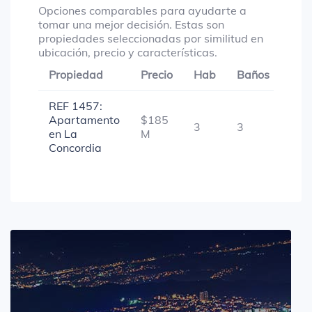
Opciones comparables para ayudarte a
tomar una mejor decisión. Estas son
propiedades seleccionadas por similitud en
ubicación, precio y características.
Propiedad
Precio
Hab
Baños
Gar
REF 1457:
Apartamento
$185
3
3
1
en La
M
Concordia