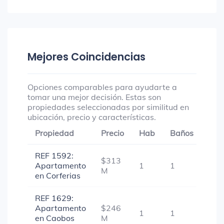
Mejores Coincidencias
Opciones comparables para ayudarte a
tomar una mejor decisión. Estas son
propiedades seleccionadas por similitud en
ubicación, precio y características.
Propiedad
Precio
Hab
Baños
Gar
REF 1592:
$313
Apartamento
1
1
-
M
en Corferias
REF 1629:
Apartamento
$246
1
1
-
en Caobos
M