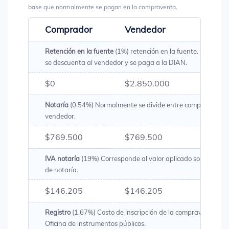
base que normalmente se pagan en la compraventa.
Comprador
Vendedor
Total
Retención en la fuente
(1%) retención en la fuente. Es un val
se descuenta al vendedor y se paga a la DIAN.
$0
$2.850.000
$2.85
Notaría
(0.54%) Normalmente se divide entre comprador y
vendedor.
$769.500
$769.500
$1.53
IVA notaría
(19%) Corresponde al valor aplicado sobre los g
de notaría.
$146.205
$146.205
$292.
Registro
(1.67%) Costo de inscripción de la compraventa en 
Oficina de instrumentos públicos.