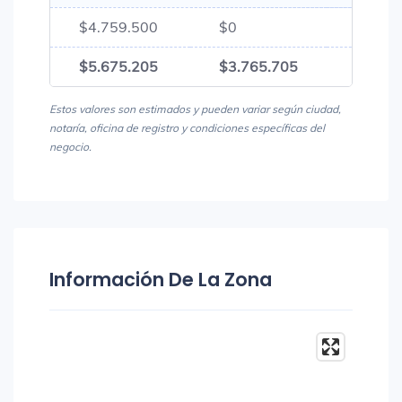
$4.759.500
$0
$4.75
$5.675.205
$3.765.705
$9.44
Estos valores son estimados y pueden variar según ciudad,
notaría, oficina de registro y condiciones específicas del
negocio.
Información De La Zona