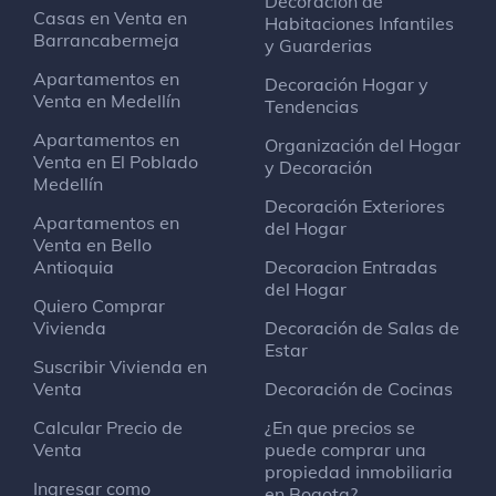
Decoración de
Bon Market And Bar
Casas en Venta en
Habitaciones Infantiles
Gastropub
Barrancabermeja
y Guarderias
Apartamentos en
Decoración Hogar y
Centro Medico Eaab
Venta en Medellín
Tendencias
Consultorio médico
Apartamentos en
Organización del Hogar
Venta en El Poblado
y Decoración
Medellín
Carnivoros Restaurante
Decoración Exteriores
Parrilla
Apartamentos en
del Hogar
Venta en Bello
Antioquia
Decoracion Entradas
Panadería Panes y Manjares
del Hogar
Café
Quiero Comprar
Cra 35 # 25a - 15
Vivienda
Decoración de Salas de
Estar
Suscribir Vivienda en
Hanashi Sushi Bar
Venta
Decoración de Cocinas
Restaurante de sushi
Calcular Precio de
¿En que precios se
Venta
puede comprar una
propiedad inmobiliaria
Centro de especialidades Veterinarias
Ingresar como
en Bogota?