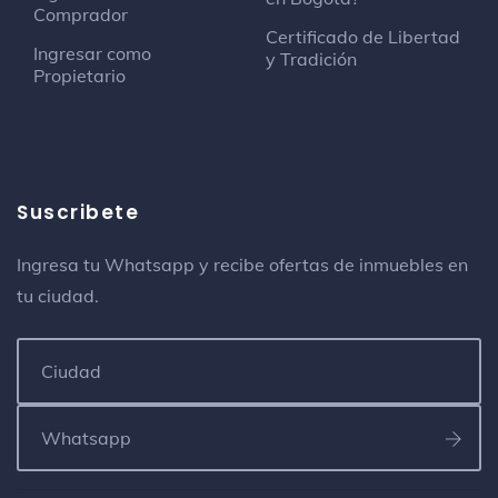
Veterinario
Comprador
Certificado de Libertad
Ingresar como
y Tradición
wembley stadium quinta paredes
Propietario
Estadio de fútbol
Hotel Dorado Ferial
Pensión
Calle 25 # 38 - 08
Suscribete
Ingresa tu Whatsapp y recibe ofertas de inmuebles en
Colchones Paraiso (punto de fabrica)
tu ciudad.
Tienda de muebles y artículos para el
hogar
Av Américas # 36 - 37
Plazoleta de Comidas
Restaurante
Corferias