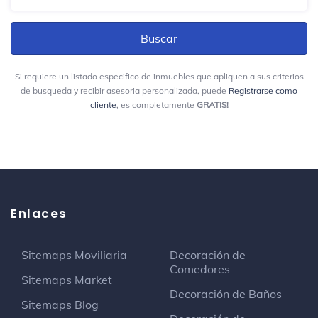
Av. El Dorado
Hornitos
Panadería
Av. Esperanza No. 43A - 90
Si requiere un listado especifico de inmuebles que apliquen a sus criterios
de busqueda y recibir asesoria personalizada, puede
Registrarse como
cliente
, es completamente
GRATIS!
Da Quei Matti
Restaurante italiano
Sin Fronteras Discos
Tienda de discos
Calle 25B #37-11
Enlaces
Cipres plaza
Sitemaps Moviliaria
Decoración de
Estructura
Comedores
Sitemaps Market
Cr 50 Av Esperanza
Decoración de Baños
Sitemaps Blog